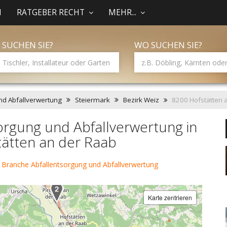
N
RATGEBER RECHT
MEHR...
 SUCHEN SIE?
WO SUCHEN SIE?
nd Abfallverwertung
Steiermark
Bezirk Weiz
8200 Hofstätten 
orgung und Abfallverwertung in
tätten an der Raab
 Branche Abfallentsorgung und Abfallverwertung
Karte zentrieren