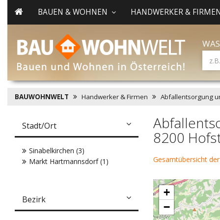
BAUEN & WOHNEN
HANDWERKER & FIRME
WAS
BAUWOHNWELT
Handwerker & Firmen
Abfallentsorgung u
Abfallents
Stadt/Ort
8200 Hofs
Sinabelkirchen (3)
Gesamtübersicht der
Markt Hartmannsdorf (1)
+
Bezirk
−