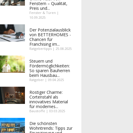
Fenstern – Qualität,
Preis und...
Fenster & Türen |
10.09.2025
Der Potenzialausblick
von BETTERHOMES -
Chancen für
Franchising im...
Ratgebertipps | 25.08.2025
Steuern und
Fördermöglichkeiten:
So sparen Bauherren
beim Hausbau...
Ratgeber | 09.04.2025
Rostiger Charme:
Cortenstahl als
innovatives Material
für modernes...
Baustoffe | 03.03.2025
Die schönsten
Wohntrends: Tipps zur
Finanzierung und