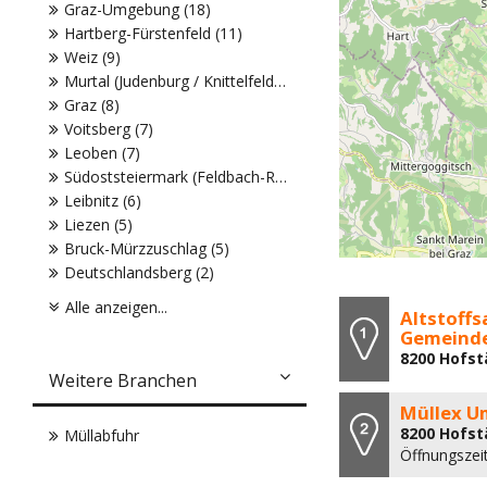
Graz-Umgebung (18)
Hartberg-Fürstenfeld (11)
Weiz (9)
Murtal (Judenburg / Knittelfeld) (8)
Graz (8)
Voitsberg (7)
Leoben (7)
Südoststeiermark (Feldbach-Radkersburg) (6)
Leibnitz (6)
Liezen (5)
Bruck-Mürzzuschlag (5)
Deutschlandsberg (2)
Alle anzeigen...
Altstoff
Gemeinde
8200 Hofst
Weitere Branchen
Müllex U
8200 Hofst
Müllabfuhr
Öffnungszei