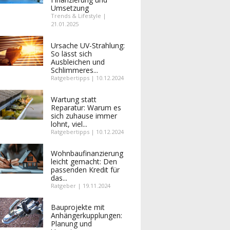
Umsetzung
Trends & Lifestyle |
21.01.2025
Ursache UV-Strahlung:
So lässt sich
Ausbleichen und
Schlimmeres...
Ratgebertipps | 10.12.2024
Wartung statt
Reparatur: Warum es
sich zuhause immer
lohnt, viel...
Ratgebertipps | 10.12.2024
Wohnbaufinanzierung
leicht gemacht: Den
passenden Kredit für
das...
Ratgeber | 19.11.2024
Bauprojekte mit
Anhängerkupplungen:
Planung und