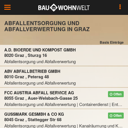
Toggle
navigation
ABFALLENTSORGUNG UND
ABFALLVERWERTUNG IN GRAZ
Basis Einträge
A.D. BIOERDE UND KOMPOST GMBH
8020 Graz , Sturzg 16
Abfallentsorgung und Abfallverwertung
ABV ABFALLBETRIEB GMBH
8010 Graz , Petersg 48
Abfallentsorgung und Abfallverwertung
FCC AUSTRIA ABFALL SERVICE AG
Offen
8055 Graz , Auer-Welsbach-Gasse 25
Abfallentsorgung und Abfallverwertung | Containerdienst | Entsorgung | Müllabfuhr
GUSSMARK GESMBH & CO KG
Offen
8045 Graz , Stattegger Str 68
Abfallentsorgung und Abfallverwertung | Kanalräumung und Kanalreinigung | Transportunternehmen