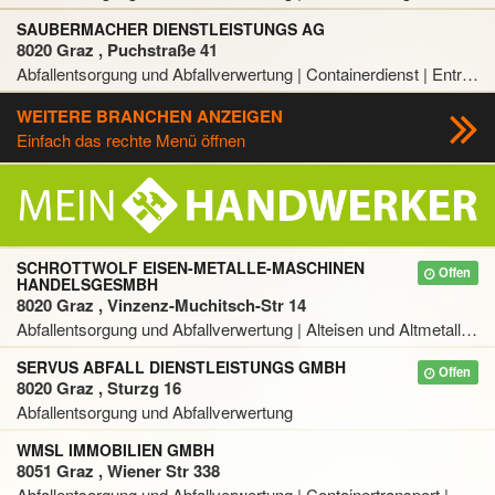
SAUBERMACHER DIENSTLEISTUNGS AG
8020 Graz , Puchstraße 41
Abfallentsorgung und Abfallverwertung | Containerdienst | Entrümpelung | Entsorgung | Mulde | Müllabfuhr | Recycling | Sondermüllentsorgung und Sondermüllverwertung
WEITERE BRANCHEN ANZEIGEN
Einfach das rechte Menü öffnen
SCHROTTWOLF EISEN-METALLE-MASCHINEN
Offen
HANDELSGESMBH
8020 Graz , Vinzenz-Muchitsch-Str 14
Abfallentsorgung und Abfallverwertung | Alteisen und Altmetall | Blech und Blechware | Schrott
SERVUS ABFALL DIENSTLEISTUNGS GMBH
Offen
8020 Graz , Sturzg 16
Abfallentsorgung und Abfallverwertung
WMSL IMMOBILIEN GMBH
8051 Graz , Wiener Str 338
Abfallentsorgung und Abfallverwertung | Containertransport | Entrümpelung | Entsorgung | Kanalräumung und Kanalreinigung | Müllabfuhr | Rohrreinigung | Sondermüllentsorgung und Sondermüllverwertung