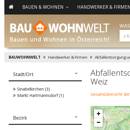
BAUEN & WOHNEN
HANDWERKER & FIRME
WAS
BAUWOHNWELT
Handwerker & Firmen
Abfallentsorgung u
Abfallents
Stadt/Ort
Weiz
Sinabelkirchen (3)
Gesamtübersicht der
Markt Hartmannsdorf (1)
+
Bezirk
−