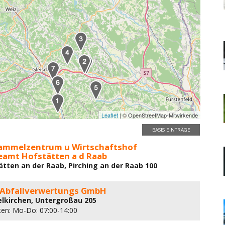
Leaflet
| © OpenStreetMap-Mitwirkende
BASIS EINTRÄGE
sammelzentrum u Wirtschaftshof
amt Hofstätten a d Raab
ätten an der Raab, Pirching an der Raab 100
 Abfallverwertungs GmbH
elkirchen, Untergroßau 205
ten: Mo-Do: 07:00-14:00