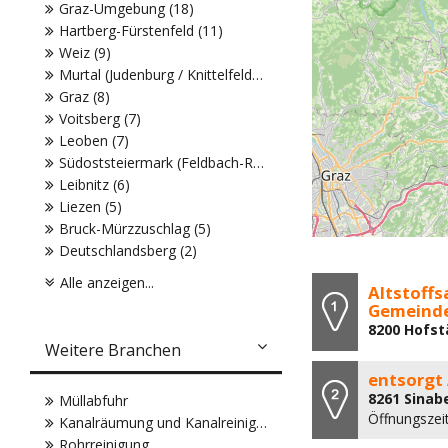
Graz-Umgebung (18)
Hartberg-Fürstenfeld (11)
Weiz (9)
Murtal (Judenburg / Knittelfeld) (8)
Graz (8)
Voitsberg (7)
Leoben (7)
Südoststeiermark (Feldbach-Radkersburg) (6)
Leibnitz (6)
Liezen (5)
Bruck-Mürzzuschlag (5)
Deutschlandsberg (2)
Alle anzeigen...
Altstoff
Gemeinde
8200 Hofst
Weitere Branchen
entsorgt
8261 Sinab
Müllabfuhr
Öffnungszei
Kanalräumung und Kanalreinigung
Rohrreinigung