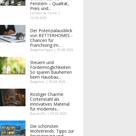
Fenstern – Qualität,
Preis und...
Fenster & Türen |
10.09.2025
Der Potenzialausblick
von BETTERHOMES -
Chancen für
Franchising im...
Ratgebertipps | 25.08.2025
Steuern und
Fördermöglichkeiten:
So sparen Bauherren
beim Hausbau...
Ratgeber | 09.04.2025
Rostiger Charme:
Cortenstahl als
innovatives Material
für modernes...
Baustoffe | 03.03.2025
Die schönsten
Wohntrends: Tipps zur
Finanzierung und