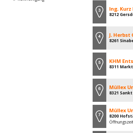
Ing. Kurz
8212 Gersd
J. Herbs
8261 Sinabe
KHM Ent
8311 Markt
Müllex U
8321 Sankt
Müllex U
8200 Hofst
Öffnungszei