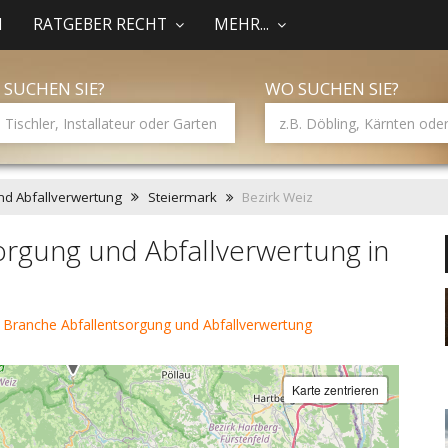
N
RATGEBER RECHT
MEHR...
 SUCHEN SIE?
WO SUCHEN SIE?
nd Abfallverwertung
Steiermark
Bezirk Weiz
orgung und Abfallverwertung in
 Branche Abfallentsorgung und Abfallverwertung
Karte zentrieren