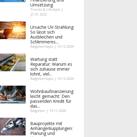
Umsetzung
Trends & Lifestyle |
21.01.2025
Ursache UV-Strahlung:
So lässt sich
Ausbleichen und
Schlimmeres...
Ratgebertipps | 10.12.2024
Wartung statt
Reparatur: Warum es
sich zuhause immer
lohnt, viel...
Ratgebertipps | 10.12.2024
Wohnbaufinanzierung
leicht gemacht: Den
passenden Kredit für
das...
Ratgeber | 19.11.2024
Bauprojekte mit
Anhängerkupplungen:
Planung und