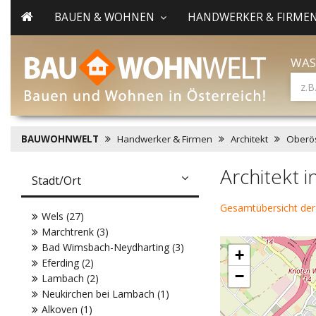
BAUEN & WOHNEN
HANDWERKER & FIRME
WAS
BAUWOHNWELT
Handwerker & Firmen
Architekt
Oberös
Architekt 
Stadt/Ort
Gesamtübersicht der
Wels (27)
Marchtrenk (3)
Bad Wimsbach-Neydharting (3)
+
Eferding (2)
−
Lambach (2)
Neukirchen bei Lambach (1)
Alkoven (1)