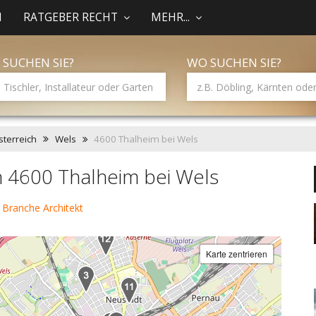
N
RATGEBER RECHT
MEHR...
 SUCHEN SIE?
WO SUCHEN SIE?
terreich
Wels
4600 Thalheim bei Wels
in 4600 Thalheim bei Wels
 Branche Architekt
Karte zentrieren