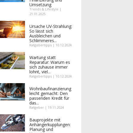
Umsetzung
Trends & Lifestyle |
21.01.2025
Ursache UV-Strahlung:
So lässt sich
Ausbleichen und
Schlimmeres...
Ratgebertipps | 10.12.2024
Wartung statt
Reparatur: Warum es
sich zuhause immer
lohnt, viel...
Ratgebertipps | 10.12.2024
Wohnbaufinanzierung
leicht gemacht: Den
passenden Kredit für
das...
Ratgeber | 19.11.2024
Bauprojekte mit
Anhängerkupplungen:
Planung und