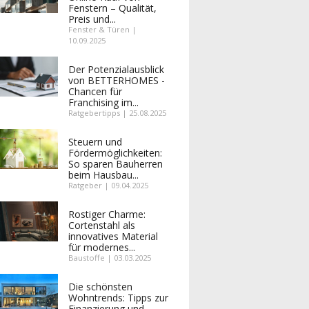
Fenstern – Qualität,
Preis und...
Fenster & Türen |
10.09.2025
Der Potenzialausblick
von BETTERHOMES -
Chancen für
Franchising im...
Ratgebertipps | 25.08.2025
Steuern und
Fördermöglichkeiten:
So sparen Bauherren
beim Hausbau...
Ratgeber | 09.04.2025
Rostiger Charme:
Cortenstahl als
innovatives Material
für modernes...
Baustoffe | 03.03.2025
Die schönsten
Wohntrends: Tipps zur
Finanzierung und