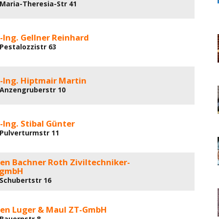
 Maria-Theresia-Str 41
l-Ing. Gellner Reinhard
Pestalozzistr 63
l-Ing. Hiptmair Martin
 Anzengruberstr 10
l-Ing. Stibal Günter
 Pulverturmstr 11
en Bachner Roth Ziviltechniker-
sgmbH
 Schubertstr 16
ten Luger & Maul ZT-GmbH
 Bauernstr 8