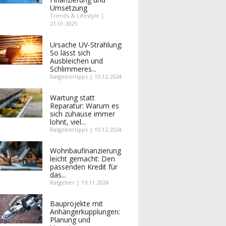
Umsetzung
Trends & Lifestyle |
21.01.2025
Ursache UV-Strahlung:
So lässt sich
Ausbleichen und
Schlimmeres...
Ratgebertipps | 10.12.2024
Wartung statt
Reparatur: Warum es
sich zuhause immer
lohnt, viel...
Ratgebertipps | 10.12.2024
Wohnbaufinanzierung
leicht gemacht: Den
passenden Kredit für
das...
Ratgeber | 19.11.2024
Bauprojekte mit
Anhängerkupplungen:
Planung und