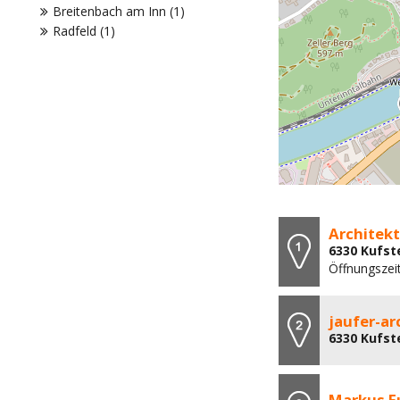
Breitenbach am Inn (1)
Radfeld (1)
Architek
6330 Kufst
Öffnungszei
jaufer-ar
6330 Kufste
Markus F