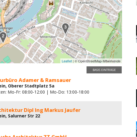
Leaflet
| © OpenStreetMap-Mitwirkende
BASIS EINTRÄGE
turbüro Adamer & Ramsauer
ein, Oberer Stadtplatz 5a
ten: Mo-Fr: 08:00-12:00 | Mo-Do: 13:00-18:00
chitektur Dipl Ing Markus Jaufer
in, Salurner Str 22
uchs Architektur ZT GmbH