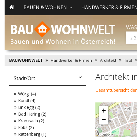
BAUEN & WOHNEN
HANDWERKER & FIRME
WAS
BAUWOHNWELT
Handwerker & Firmen
Architekt
Tirol
Architekt i
Stadt/Ort
Gesamtübersicht der
Wörgl (4)
Kundl (4)
Brixlegg (2)
+
Bad Häring (2)
−
Kramsach (2)
Ebbs (2)
Rattenberg (1)