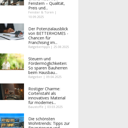
Fenstern – Qualität,
Preis und...
Fenster & Türen |
10.09.2025
Der Potenzialausblick
von BETTERHOMES -
Chancen für
Franchising im...
Ratgebertipps | 25.08.2025
Steuern und
Fördermöglichkeiten:
So sparen Bauherren
beim Hausbau...
Ratgeber | 09.04.2025
Rostiger Charme:
Cortenstahl als
innovatives Material
für modernes...
Baustoffe | 03.03.2025
Die schönsten
Wohntrends: Tipps zur
Finanzierung und