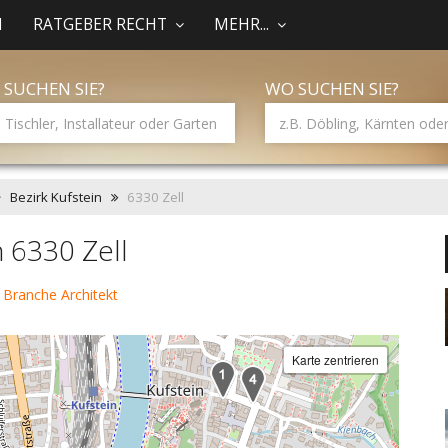
N
RATGEBER RECHT
MEHR...
 SUCHEN SIE?
WO SUCHEN SIE?
Bezirk Kufstein
6330 Zell
n 6330 Zell
 Branche Architekt
Karte zentrieren