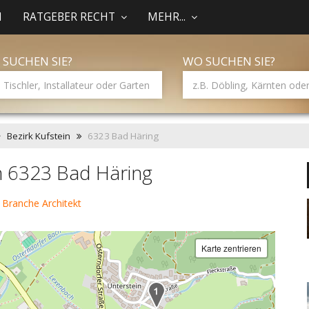
N
RATGEBER RECHT
MEHR...
 SUCHEN SIE?
WO SUCHEN SIE?
Bezirk Kufstein
6323 Bad Häring
in 6323 Bad Häring
 Branche Architekt
Karte zentrieren