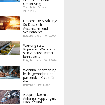
Umsetzung
Trends & Lifestyle |
21.01.2025
Ursache UV-Strahlung:
So lässt sich
Ausbleichen und
Schlimmeres...
Ratgebertipps | 10.12.2024
Wartung statt
Reparatur: Warum es
sich zuhause immer
lohnt, viel...
Ratgebertipps | 10.12.2024
Wohnbaufinanzierung
leicht gemacht: Den
passenden Kredit für
das...
Ratgeber | 19.11.2024
Bauprojekte mit
Anhängerkupplungen:
Planung und