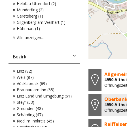
Helpfau-Uttendorf (2)
Munderfing (2)
Geretsberg (1)
Gilgenberg am Weilhart (1)
Höhnhart (1)
Alle anzeigen...
Bezirk
Linz (92)
Allgemein
Wels (87)
4950 Althe
Vöcklabruck (69)
Öffnungszeit
Braunau am Inn (65)
Linz Land und Umgebung (61)
Oberban
Steyr (53)
4950 Althe
Gmunden (48)
Öffnungszei
Schärding (47)
Ried im Innkreis (45)
Raiffeise