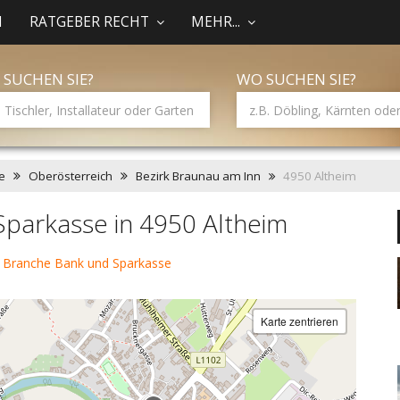
N
RATGEBER RECHT
MEHR...
 SUCHEN SIE?
WO SUCHEN SIE?
e
Oberösterreich
Bezirk Braunau am Inn
4950 Altheim
parkasse in 4950 Altheim
 Branche Bank und Sparkasse
Karte zentrieren