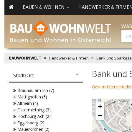
BAUEN & WOHNEN
HANDWERKER & FIRME
WAS
BAUWOHNWELT
Handwerker & Firmen
Bank und Sparkass
Bank und S
Stadt/Ort
Gesamtübersicht der
Braunau am Inn (7)
Mattighofen (5)
Altheim (4)
+
Ostermiething (3)
−
Hochburg-Ach (2)
Eggelsberg (2)
Mauerkirchen (2)