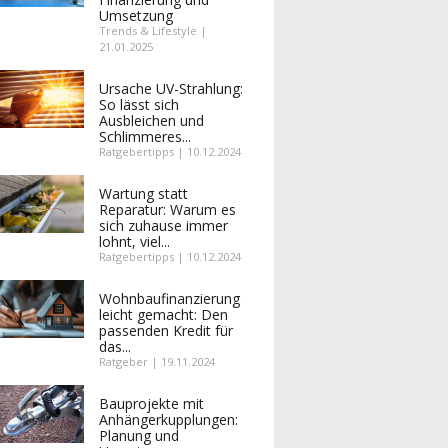
Umsetzung
Trends & Lifestyle |
21.01.2025
Ursache UV-Strahlung:
So lässt sich
Ausbleichen und
Schlimmeres...
Ratgebertipps | 10.12.2024
Wartung statt
Reparatur: Warum es
sich zuhause immer
lohnt, viel...
Ratgebertipps | 10.12.2024
Wohnbaufinanzierung
leicht gemacht: Den
passenden Kredit für
das...
Ratgeber | 19.11.2024
Bauprojekte mit
Anhängerkupplungen:
Planung und