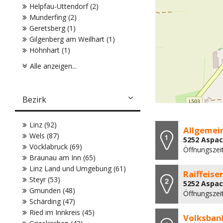
Helpfau-Uttendorf (2)
Munderfing (2)
Geretsberg (1)
Gilgenberg am Weilhart (1)
Höhnhart (1)
Alle anzeigen...
Bezirk
Linz (92)
Allgemein
Wels (87)
5252 Aspac
Vöcklabruck (69)
Öffnungszei
Braunau am Inn (65)
Linz Land und Umgebung (61)
Raiffeis
Steyr (53)
5252 Aspac
Gmunden (48)
Öffnungszei
Schärding (47)
Ried im Innkreis (45)
Volksban