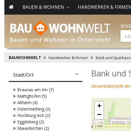
BAUEN & WOHNEN
HANDWERKER & FIRME
WAS
BAUWOHNWELT
Handwerker & Firmen
Bank und Sparkass
Bank und 
Stadt/Ort
Gesamtübersicht der
Braunau am Inn (7)
Mattighofen (5)
Altheim (4)
+
Ostermiething (3)
−
Hochburg-Ach (2)
Eggelsberg (2)
Mauerkirchen (2)