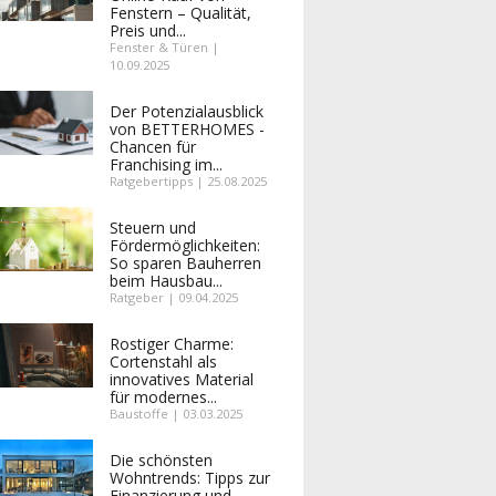
Fenstern – Qualität,
Preis und...
Fenster & Türen |
10.09.2025
Der Potenzialausblick
von BETTERHOMES -
Chancen für
Franchising im...
Ratgebertipps | 25.08.2025
Steuern und
Fördermöglichkeiten:
So sparen Bauherren
beim Hausbau...
Ratgeber | 09.04.2025
Rostiger Charme:
Cortenstahl als
innovatives Material
für modernes...
Baustoffe | 03.03.2025
Die schönsten
Wohntrends: Tipps zur
Finanzierung und