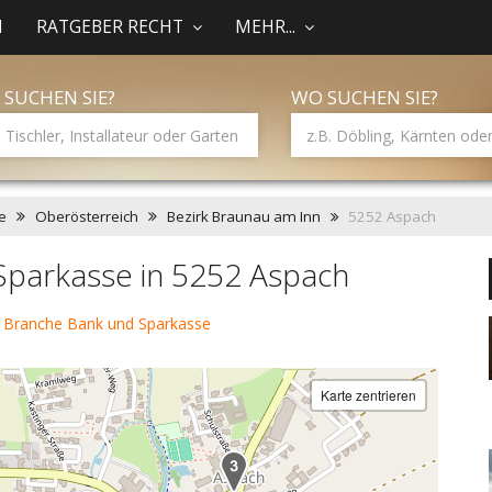
N
RATGEBER RECHT
MEHR...
 SUCHEN SIE?
WO SUCHEN SIE?
e
Oberösterreich
Bezirk Braunau am Inn
5252 Aspach
Sparkasse in 5252 Aspach
 Branche Bank und Sparkasse
Karte zentrieren