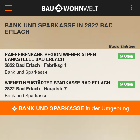
Toggle
navigation
BANK UND SPARKASSE IN 2822 BAD
ERLACH
Basis Einträge
RAIFFEISENBANK REGION WIENER ALPEN -
Offen
BANKSTELLE BAD ERLACH
2822 Bad Erlach , Fabriksg 1
Bank und Sparkasse
WIENER NEUSTÄDTER SPARKASSE BAD ERLACH
Offen
2822 Bad Erlach , Hauptstr 7
Bank und Sparkasse
in der Umgebung
BANK UND SPARKASSE