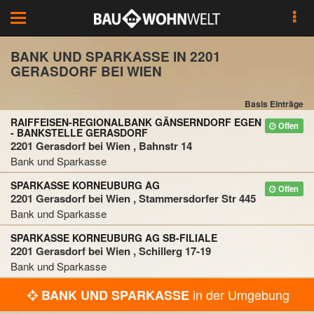
Toggle
navigation
BANK UND SPARKASSE IN 2201
GERASDORF BEI WIEN
Basis Einträge
RAIFFEISEN-REGIONALBANK GÄNSERNDORF EGEN
Offen
- BANKSTELLE GERASDORF
2201 Gerasdorf bei Wien , Bahnstr 14
Bank und Sparkasse
SPARKASSE KORNEUBURG AG
Offen
2201 Gerasdorf bei Wien , Stammersdorfer Str 445
Bank und Sparkasse
SPARKASSE KORNEUBURG AG SB-FILIALE
2201 Gerasdorf bei Wien , Schillerg 17-19
Bank und Sparkasse
in der Umgebung
BANK UND SPARKASSE