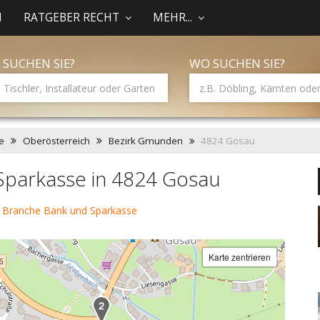
N
RATGEBER RECHT
MEHR...
 SUCHEN SIE?
WO SUCHEN SIE?
e
Oberösterreich
Bezirk Gmunden
4824 Gosau
Sparkasse in 4824 Gosau
 Branche Bank und Sparkasse
Karte zentrieren