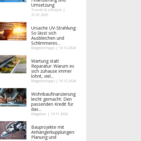
Umsetzung
Trends & Lifestyle |
21.01.2025
Ursache UV-Strahlung:
So lässt sich
Ausbleichen und
Schlimmeres...
Ratgebertipps | 10.12.2024
Wartung statt
Reparatur: Warum es
sich zuhause immer
lohnt, viel...
Ratgebertipps | 10.12.2024
Wohnbaufinanzierung
leicht gemacht: Den
passenden Kredit für
das...
Ratgeber | 19.11.2024
Bauprojekte mit
Anhängerkupplungen:
Planung und