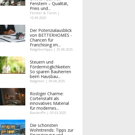
Fenstern – Qualität,
Preis und...
Fenster & Türen |
10.09.2025
Der Potenzialausblick
von BETTERHOMES -
Chancen für
Franchising im...
Ratgebertipps | 25.08.2025
Steuern und
Fördermöglichkeiten:
So sparen Bauherren
beim Hausbau...
Ratgeber | 09.04.2025
Rostiger Charme:
Cortenstahl als
innovatives Material
für modernes...
Baustoffe | 03.03.2025
Die schönsten
Wohntrends: Tipps zur
Finanzierung und