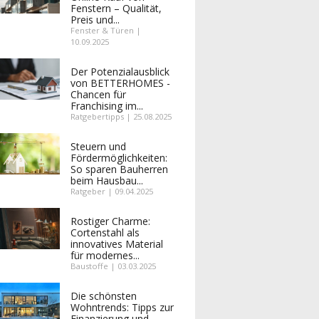
Fenstern – Qualität,
Preis und...
Fenster & Türen |
10.09.2025
Der Potenzialausblick
von BETTERHOMES -
Chancen für
Franchising im...
Ratgebertipps | 25.08.2025
Steuern und
Fördermöglichkeiten:
So sparen Bauherren
beim Hausbau...
Ratgeber | 09.04.2025
Rostiger Charme:
Cortenstahl als
innovatives Material
für modernes...
Baustoffe | 03.03.2025
Die schönsten
Wohntrends: Tipps zur
Finanzierung und