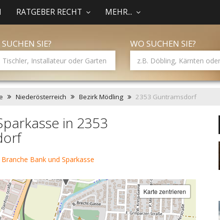
N
RATGEBER RECHT
MEHR...
 SUCHEN SIE?
WO SUCHEN SIE?
e
Niederösterreich
Bezirk Mödling
2353 Guntramsdorf
Sparkasse in 2353
orf
 Branche Bank und Sparkasse
Karte zentrieren