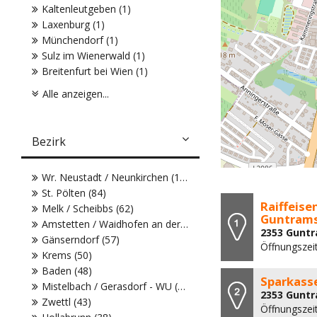
Kaltenleutgeben (1)
Laxenburg (1)
Münchendorf (1)
Sulz im Wienerwald (1)
Breitenfurt bei Wien (1)
Alle anzeigen...
Bezirk
Wr. Neustadt / Neunkirchen (104)
St. Pölten (84)
Raiffeise
Melk / Scheibbs (62)
Guntram
Amstetten / Waidhofen an der Ybbs (61)
2353 Guntr
Gänserndorf (57)
Öffnungszeit
Krems (50)
Baden (48)
Sparkass
Mistelbach / Gerasdorf - WU (43)
2353 Guntr
Zwettl (43)
Öffnungszeit