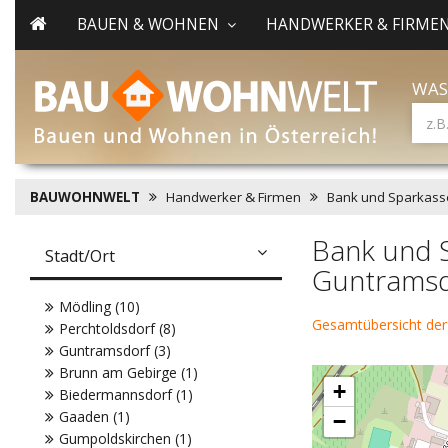
BAUEN & WOHNEN
HANDWERKER & FIRME
WAS
BAUWOHNWELT
Handwerker & Firmen
Bank und Sparkass
Bank und 
Stadt/Ort
Guntramsd
Mödling (10)
Gesamtübersicht der
Perchtoldsdorf (8)
Guntramsdorf (3)
Brunn am Gebirge (1)
+
Biedermannsdorf (1)
Gaaden (1)
−
Gumpoldskirchen (1)