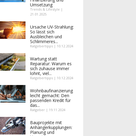
Umsetzung
Trends & Lifestyle |
21.01.2025
Ursache UV-Strahlung:
So lässt sich
Ausbleichen und
Schlimmeres...
Ratgebertipps | 10.12.2024
Wartung statt
Reparatur: Warum es
sich zuhause immer
lohnt, viel...
Ratgebertipps | 10.12.2024
Wohnbaufinanzierung
leicht gemacht: Den
passenden Kredit für
das...
Ratgeber | 19.11.2024
Bauprojekte mit
Anhängerkupplungen:
Planung und