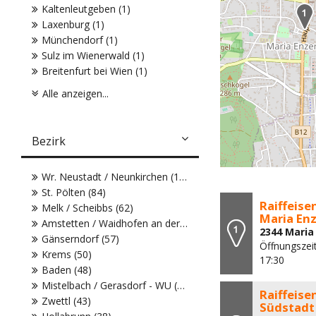
Kaltenleutgeben (1)
Laxenburg (1)
Münchendorf (1)
Sulz im Wienerwald (1)
Breitenfurt bei Wien (1)
Alle anzeigen...
Bezirk
Wr. Neustadt / Neunkirchen (104)
St. Pölten (84)
Raiffeise
Melk / Scheibbs (62)
Maria En
Amstetten / Waidhofen an der Ybbs (61)
2344 Maria
Gänserndorf (57)
Öffnungszeit
Krems (50)
17:30
Baden (48)
Mistelbach / Gerasdorf - WU (43)
Raiffeise
Zwettl (43)
Südstadt