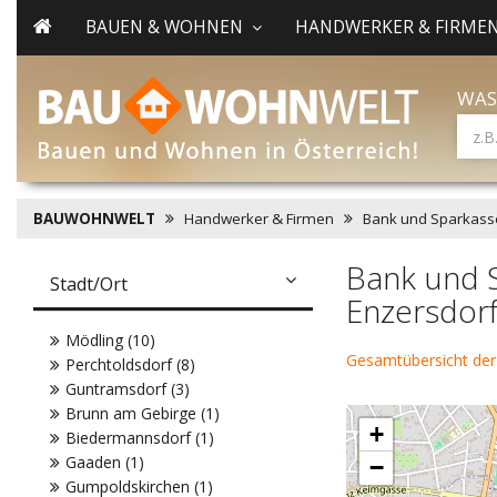
BAUEN & WOHNEN
HANDWERKER & FIRME
WAS
BAUWOHNWELT
Handwerker & Firmen
Bank und Sparkass
Bank und S
Stadt/Ort
Enzersdor
Mödling (10)
Gesamtübersicht der
Perchtoldsdorf (8)
Guntramsdorf (3)
Brunn am Gebirge (1)
+
Biedermannsdorf (1)
Gaaden (1)
−
Gumpoldskirchen (1)