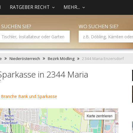
N
RATGEBER RECHT
MEHR...
 SUCHEN SIE?
WO SUCHEN SIE?
e
Niederösterreich
Bezirk Mödling
2344 Maria Enzersdorf
parkasse in 2344 Maria
f
 Branche Bank und Sparkasse
Karte zentrieren