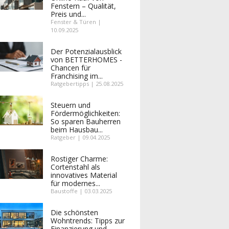
Fenstern – Qualität,
Preis und...
Fenster & Türen |
10.09.2025
Der Potenzialausblick
von BETTERHOMES -
Chancen für
Franchising im...
Ratgebertipps | 25.08.2025
Steuern und
Fördermöglichkeiten:
So sparen Bauherren
beim Hausbau...
Ratgeber | 09.04.2025
Rostiger Charme:
Cortenstahl als
innovatives Material
für modernes...
Baustoffe | 03.03.2025
Die schönsten
Wohntrends: Tipps zur
Finanzierung und