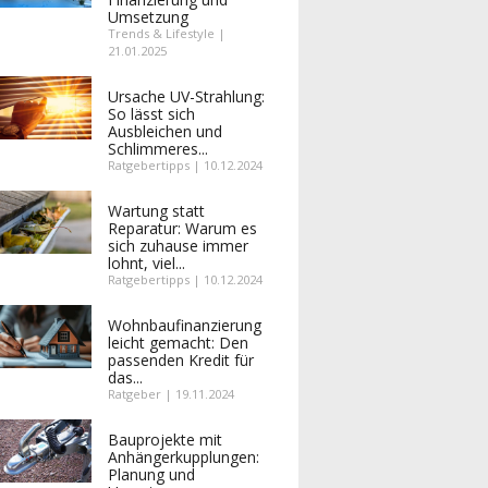
Umsetzung
Trends & Lifestyle |
21.01.2025
Ursache UV-Strahlung:
So lässt sich
Ausbleichen und
Schlimmeres...
Ratgebertipps | 10.12.2024
Wartung statt
Reparatur: Warum es
sich zuhause immer
lohnt, viel...
Ratgebertipps | 10.12.2024
Wohnbaufinanzierung
leicht gemacht: Den
passenden Kredit für
das...
Ratgeber | 19.11.2024
Bauprojekte mit
Anhängerkupplungen:
Planung und