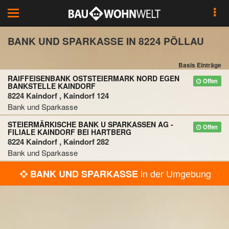
Toggle
navigation
BANK UND SPARKASSE IN 8224 PÖLLAU
Basis Einträge
RAIFFEISENBANK OSTSTEIERMARK NORD EGEN
Offen
BANKSTELLE KAINDORF
8224 Kaindorf , Kaindorf 124
Bank und Sparkasse
STEIERMÄRKISCHE BANK U SPARKASSEN AG -
Offen
FILIALE KAINDORF BEI HARTBERG
8224 Kaindorf , Kaindorf 282
Bank und Sparkasse
in der Umgebung
BANK UND SPARKASSE