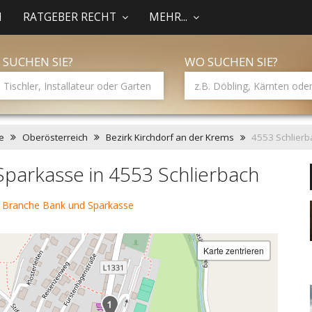
N
RATGEBER RECHT
MEHR...
 SUCHEN SIE?
WO SUCHEN SIE?
e
Oberösterreich
Bezirk Kirchdorf an der Krems
4553 Schlierb
parkasse in 4553 Schlierbach
 Branche Bank und Sparkasse
Karte zentrieren