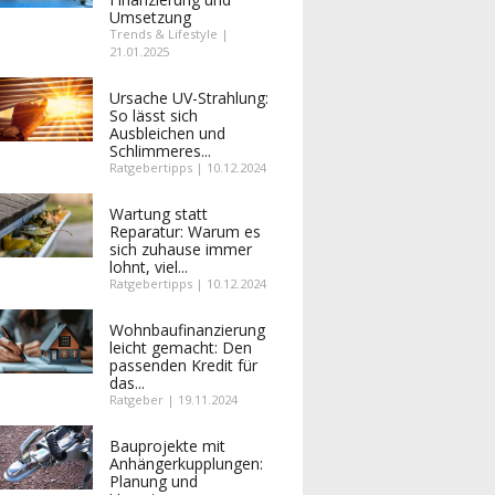
Umsetzung
Trends & Lifestyle |
21.01.2025
Ursache UV-Strahlung:
So lässt sich
Ausbleichen und
Schlimmeres...
Ratgebertipps | 10.12.2024
Wartung statt
Reparatur: Warum es
sich zuhause immer
lohnt, viel...
Ratgebertipps | 10.12.2024
Wohnbaufinanzierung
leicht gemacht: Den
passenden Kredit für
das...
Ratgeber | 19.11.2024
Bauprojekte mit
Anhängerkupplungen:
Planung und