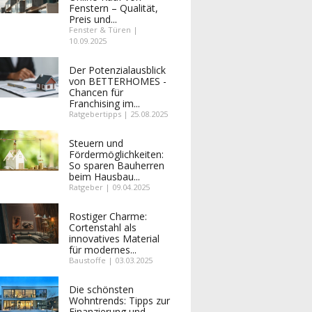
Fenstern – Qualität,
Preis und...
Fenster & Türen |
10.09.2025
Der Potenzialausblick
von BETTERHOMES -
Chancen für
Franchising im...
Ratgebertipps | 25.08.2025
Steuern und
Fördermöglichkeiten:
So sparen Bauherren
beim Hausbau...
Ratgeber | 09.04.2025
Rostiger Charme:
Cortenstahl als
innovatives Material
für modernes...
Baustoffe | 03.03.2025
Die schönsten
Wohntrends: Tipps zur
Finanzierung und