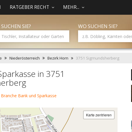
N
RATGEBER RECHT
MEHR...
 SUCHEN SIE?
WO SUCHEN SIE?
e
Niederösterreich
Bezirk Horn
3751 Sigmundsherberg
Sparkasse in 3751
erberg
 Branche Bank und Sparkasse
Karte zentrieren