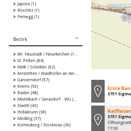
Japons (1)
Röschitz (1)
Pernegg (1)
Bezirk
Wr. Neustadt / Neunkirchen (104)
St. Pölten (84)
Melk / Scheibbs (62)
Amstetten / Waidhofen an der Ybbs (61)
Gänserndorf (57)
Krems (50)
Erste Ba
Baden (48)
3751 Sigmu
Mistelbach / Gerasdorf - WU (43)
Zwettl (43)
Raiffeis
Hollabrunn (38)
3751 Sigmu
Mödling (37)
Öffnungszeit
Korneuburg / Stockerau (36)
17:00