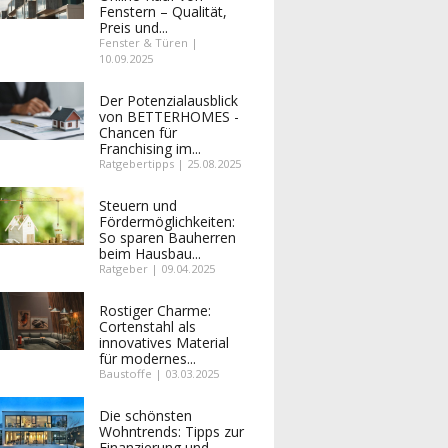
Fenstern – Qualität,
Preis und...
Fenster & Türen |
10.09.2025
Der Potenzialausblick
von BETTERHOMES -
Chancen für
Franchising im...
Ratgebertipps | 25.08.2025
Steuern und
Fördermöglichkeiten:
So sparen Bauherren
beim Hausbau...
Ratgeber | 09.04.2025
Rostiger Charme:
Cortenstahl als
innovatives Material
für modernes...
Baustoffe | 03.03.2025
Die schönsten
Wohntrends: Tipps zur
Finanzierung und