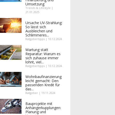
Umsetzung
Trends & Lifestyle |
21.01.2025
Ursache UV-Strahlung:
So lässt sich
Ausbleichen und
Schlimmeres...
Ratgebertipps | 10.12.2024
Wartung statt
Reparatur: Warum es
sich zuhause immer
lohnt, viel...
Ratgebertipps | 10.12.2024
Wohnbaufinanzierung
leicht gemacht: Den
passenden Kredit für
das...
Ratgeber | 19.11.2024
Bauprojekte mit
Anhängerkupplungen:
Planung und