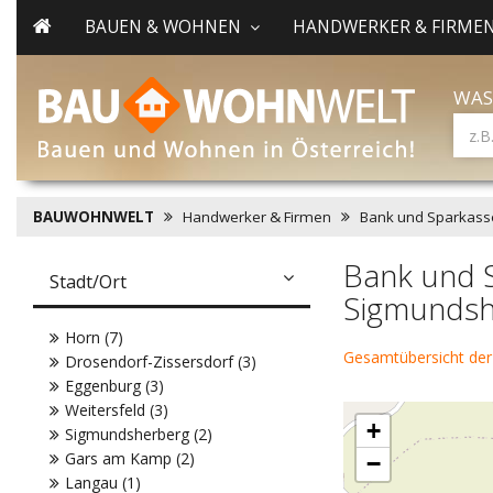
BAUEN & WOHNEN
HANDWERKER & FIRME
WAS
BAUWOHNWELT
Handwerker & Firmen
Bank und Sparkass
Bank und 
Stadt/Ort
Sigmundsh
Horn (7)
Gesamtübersicht der
Drosendorf-Zissersdorf (3)
Eggenburg (3)
Weitersfeld (3)
+
Sigmundsherberg (2)
Gars am Kamp (2)
−
Langau (1)