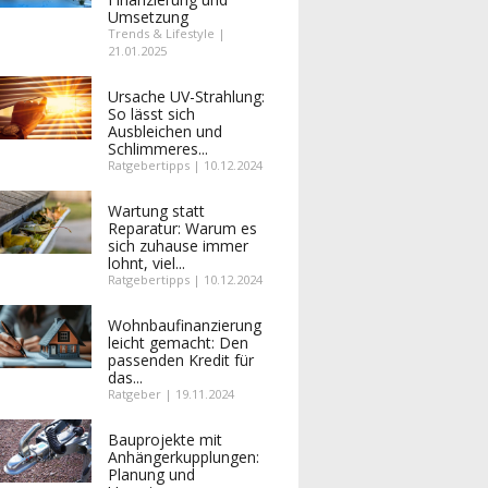
Umsetzung
Trends & Lifestyle |
21.01.2025
Ursache UV-Strahlung:
So lässt sich
Ausbleichen und
Schlimmeres...
Ratgebertipps | 10.12.2024
Wartung statt
Reparatur: Warum es
sich zuhause immer
lohnt, viel...
Ratgebertipps | 10.12.2024
Wohnbaufinanzierung
leicht gemacht: Den
passenden Kredit für
das...
Ratgeber | 19.11.2024
Bauprojekte mit
Anhängerkupplungen:
Planung und