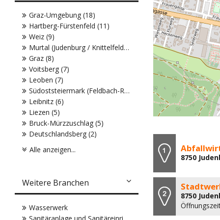
Graz-Umgebung (18)
Hartberg-Fürstenfeld (11)
Weiz (9)
Murtal (Judenburg / Knittelfeld) (8)
Graz (8)
Voitsberg (7)
Leoben (7)
Südoststeiermark (Feldbach-Radkersburg) (6)
Leibnitz (6)
Liezen (5)
Bruck-Mürzzuschlag (5)
Deutschlandsberg (2)
Abfallwi
Alle anzeigen...
8750 Juden
Weitere Branchen
Stadtwer
8750 Juden
Öffnungszei
Wasserwerk
Sanitäranlage und Sanitäreinrichtung