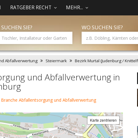
N
RATGEBER RECHT
MEHR...
 SUCHEN SIE?
WO SUCHEN SIE?
nd Abfallverwertung
Steiermark
Bezirk Murtal (Judenburg / Knittelf
orgung und Abfallverwertung in
nburg
 Branche Abfallentsorgung und Abfallverwertung
Karte zentrieren