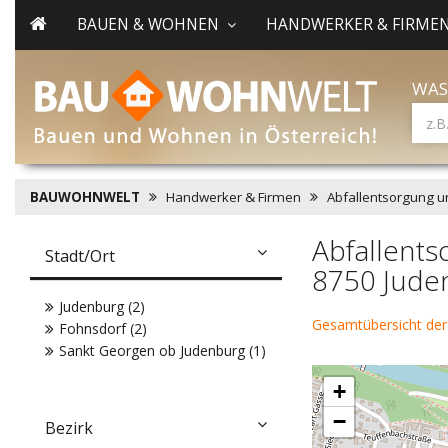
BAUEN & WOHNEN
HANDWERKER & FIRME
WAS
BAUWOHNWELT
Handwerker & Firmen
Abfallentsorgung u
Abfallents
Stadt/Ort
8750 Jude
Judenburg (2)
Gesamtübersicht der
Fohnsdorf (2)
Sankt Georgen ob Judenburg (1)
+
−
Bezirk