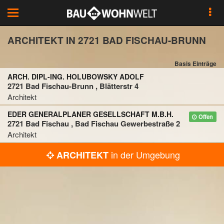
Toggle
navigation
ARCHITEKT IN 2721 BAD FISCHAU-BRUNN
Basis Einträge
ARCH. DIPL-ING. HOLUBOWSKY ADOLF
2721 Bad Fischau-Brunn , Blätterstr 4
Architekt
EDER GENERALPLANER GESELLSCHAFT M.B.H.
Offen
2721 Bad Fischau , Bad Fischau Gewerbestraße 2
Architekt
in der Umgebung
ARCHITEKT