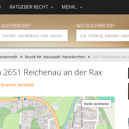
N
RATGEBER RECHT
MEHR...
 SUCHEN SIE?
WO SUCHEN SIE?
österreich
Bezirk Wr. Neustadt / Neunkirchen
2651 Reichenau an 
in 2651 Reichenau an der Rax
 Branche Architekt
Karte zentrieren