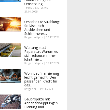
Umsetzung
Trends & Lifestyle |
21.01.2025
Ursache UV-Strahlung:
So lässt sich
Ausbleichen und
Schlimmeres...
Ratgebertipps | 10.12.2024
Wartung statt
Reparatur: Warum es
sich zuhause immer
lohnt, viel...
Ratgebertipps | 10.12.2024
Wohnbaufinanzierung
leicht gemacht: Den
passenden Kredit für
das...
Ratgeber | 19.11.2024
Bauprojekte mit
Anhängerkupplungen:
Planung und