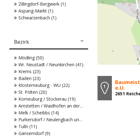
Zillingdorf-Bergwerk (1)
Aspang-Markt (1)
Schwarzenbach (1)
Bezirk
Mödling (50)
Wr. Neustadt / Neunkirchen (41)
Krems (23)
Baden (23)
Baumeist
Klosterneuburg - WU (22)
e.U.
St. Pölten (20)
2651 Reich
Korneuburg / Stockerau (19)
Amstetten / Waidhofen an der Ybbs (18)
Melk / Scheibbs (14)
Purkersdorf / Neulengbach und WU (11)
Tulln (11)
Gänserndorf (9)