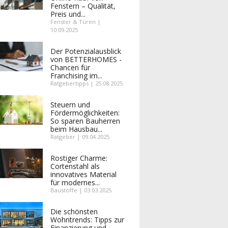
Fenstern – Qualität,
Preis und...
Fenster & Türen |
10.09.2025
Der Potenzialausblick
von BETTERHOMES -
Chancen für
Franchising im...
Ratgebertipps | 25.08.2025
Steuern und
Fördermöglichkeiten:
So sparen Bauherren
beim Hausbau...
Ratgeber | 09.04.2025
Rostiger Charme:
Cortenstahl als
innovatives Material
für modernes...
Baustoffe | 03.03.2025
Die schönsten
Wohntrends: Tipps zur
Finanzierung und