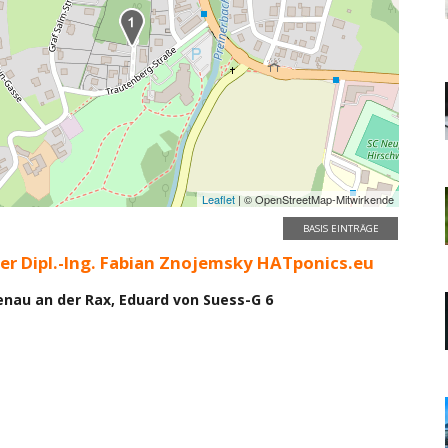
Leaflet
| © OpenStreetMap-Mitwirkende
BASIS EINTRÄGE
er Dipl.-Ing. Fabian Znojemsky HATponics.eu
enau an der Rax, Eduard von Suess-G 6