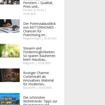
Fenstern – Qualität,
Preis und...
Fenster & Türen |
10.09.2025
Der Potenzialausblick
von BETTERHOMES -
Chancen für
Franchising im...
Ratgebertipps | 25.08.2025
Steuern und
Fördermöglichkeiten:
So sparen Bauherren
beim Hausbau...
Ratgeber | 09.04.2025
Rostiger Charme:
Cortenstahl als
innovatives Material
für modernes...
Baustoffe | 03.03.2025
Die schönsten
Wohntrends: Tipps zur
Finanzierung und