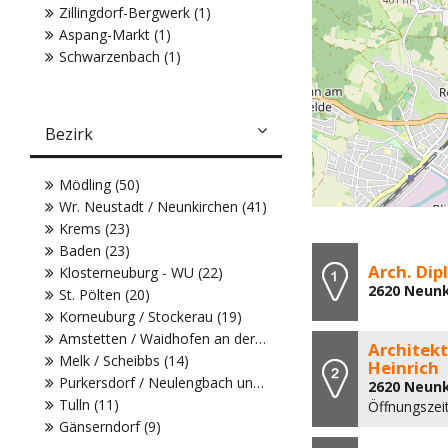
Zillingdorf-Bergwerk (1)
Aspang-Markt (1)
Schwarzenbach (1)
Bezirk
Mödling (50)
Wr. Neustadt / Neunkirchen (41)
Krems (23)
Baden (23)
Arch. Dip
Klosterneuburg - WU (22)
2620 Neunk
St. Pölten (20)
Korneuburg / Stockerau (19)
Amstetten / Waidhofen an der Ybbs (18)
Architek
Melk / Scheibbs (14)
Heinrich
Purkersdorf / Neulengbach und WU (11)
2620 Neunk
Tulln (11)
Öffnungszei
Gänserndorf (9)