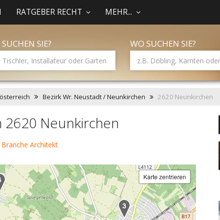
N
RATGEBER RECHT
MEHR...
 SUCHEN SIE?
WO SUCHEN SIE?
österreich
Bezirk Wr. Neustadt / Neunkirchen
2620 Neunkirchen
in 2620 Neunkirchen
 Branche Architekt
Karte zentrieren