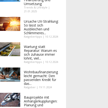
Umsetzung
Trends & Lifestyle |
21.01.2025
Ursache UV-Strahlung:
So lässt sich
Ausbleichen und
Schlimmeres...
Ratgebertipps | 10.12.2024
Wartung statt
Reparatur: Warum es
sich zuhause immer
lohnt, viel...
Ratgebertipps | 10.12.2024
Wohnbaufinanzierung
leicht gemacht: Den
passenden Kredit für
das...
Ratgeber | 19.11.2024
Bauprojekte mit
Anhängerkupplungen:
Planung und