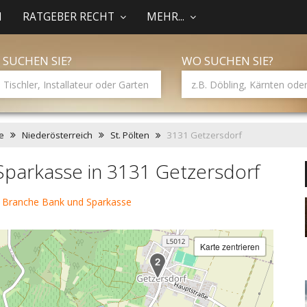
N
RATGEBER RECHT
MEHR...
 SUCHEN SIE?
WO SUCHEN SIE?
e
Niederösterreich
St. Pölten
3131 Getzersdorf
Sparkasse in 3131 Getzersdorf
 Branche Bank und Sparkasse
Karte zentrieren