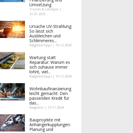
Umsetzung
Trends & Lifestyle |
21.01.2025
Ursache UV-Strahlung:
So lässt sich
Ausbleichen und
Schlimmeres...
Ratgebertipps | 10.12.2024
Wartung statt
Reparatur: Warum es
sich zuhause immer
lohnt, viel...
Ratgebertipps | 10.12.2024
Wohnbaufinanzierung
leicht gemacht: Den
passenden Kredit für
das...
Ratgeber | 19.11.2024
Bauprojekte mit
Anhängerkupplungen:
Planung und