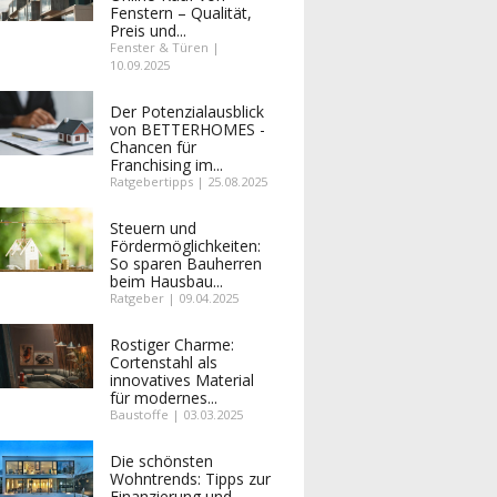
Fenstern – Qualität,
Preis und...
Fenster & Türen |
10.09.2025
Der Potenzialausblick
von BETTERHOMES -
Chancen für
Franchising im...
Ratgebertipps | 25.08.2025
Steuern und
Fördermöglichkeiten:
So sparen Bauherren
beim Hausbau...
Ratgeber | 09.04.2025
Rostiger Charme:
Cortenstahl als
innovatives Material
für modernes...
Baustoffe | 03.03.2025
Die schönsten
Wohntrends: Tipps zur
Finanzierung und