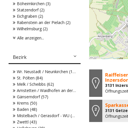
Böheimkirchen (3)
Statzendorf (2)
Eichgraben (2)
Rabenstein an der Pielach (2)
Wilhelmsburg (2)
Alle anzeigen...
Bezirk
Wr. Neustadt / Neunkirchen (104)
Raiffeise
St. Pölten (84)
Inzersdor
Melk / Scheibbs (62)
3131 Inzer
Amstetten / Waidhofen an der Ybbs (61)
Öffnungszei
Gänserndorf (57)
Krems (50)
Sparkass
Baden (48)
3131 Getze
Mistelbach / Gerasdorf - WU (43)
Öffnungszei
Zwettl (43)