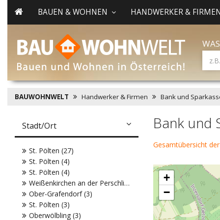
BAUEN & WOHNEN
HANDWERKER & FIRME
WAS
BAUWOHNWELT
Handwerker & Firmen
Bank und Sparkass
Bank und 
Stadt/Ort
Gesamtübersicht der
St. Pölten (27)
St. Pölten (4)
St. Pölten (4)
+
Weißenkirchen an der Perschling (3)
−
Ober-Grafendorf (3)
St. Pölten (3)
Oberwölbling (3)