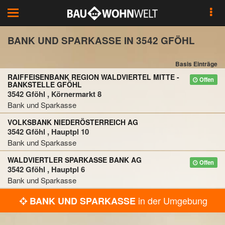
Toggle
navigation
BANK UND SPARKASSE IN 3542 GFÖHL
Basis Einträge
RAIFFEISENBANK REGION WALDVIERTEL MITTE -
Offen
BANKSTELLE GFÖHL
3542 Gföhl , Körnermarkt 8
Bank und Sparkasse
VOLKSBANK NIEDERÖSTERREICH AG
3542 Gföhl , Hauptpl 10
Bank und Sparkasse
WALDVIERTLER SPARKASSE BANK AG
Offen
3542 Gföhl , Hauptpl 6
Bank und Sparkasse
in der Umgebung
BANK UND SPARKASSE