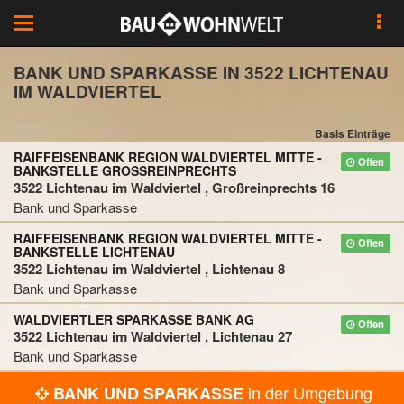
Toggle
navigation
BANK UND SPARKASSE IN 3522 LICHTENAU
IM WALDVIERTEL
Basis Einträge
RAIFFEISENBANK REGION WALDVIERTEL MITTE -
Offen
BANKSTELLE GROSSREINPRECHTS
3522 Lichtenau im Waldviertel , Großreinprechts 16
Bank und Sparkasse
RAIFFEISENBANK REGION WALDVIERTEL MITTE -
Offen
BANKSTELLE LICHTENAU
3522 Lichtenau im Waldviertel , Lichtenau 8
Bank und Sparkasse
WALDVIERTLER SPARKASSE BANK AG
Offen
3522 Lichtenau im Waldviertel , Lichtenau 27
Bank und Sparkasse
in der Umgebung
BANK UND SPARKASSE