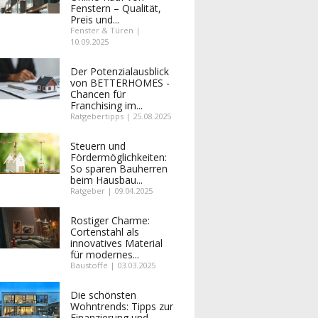
Fenstern – Qualität,
Preis und...
Fenster & Türen |
10.09.2025
Der Potenzialausblick
von BETTERHOMES -
Chancen für
Franchising im...
Ratgebertipps | 25.08.2025
Steuern und
Fördermöglichkeiten:
So sparen Bauherren
beim Hausbau...
Ratgeber | 09.04.2025
Rostiger Charme:
Cortenstahl als
innovatives Material
für modernes...
Baustoffe | 03.03.2025
Die schönsten
Wohntrends: Tipps zur
Finanzierung und