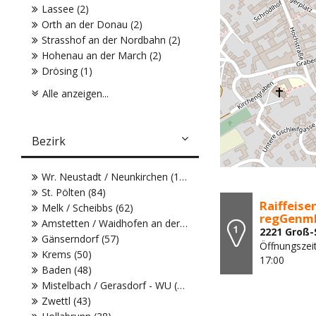
Lassee (2)
Orth an der Donau (2)
Strasshof an der Nordbahn (2)
Hohenau an der March (2)
Drösing (1)
Alle anzeigen...
Bezirk
Wr. Neustadt / Neunkirchen (104)
St. Pölten (84)
Raiffeis
Melk / Scheibbs (62)
regGenmbH
Amstetten / Waidhofen an der Ybbs (61)
2221 Groß-
Gänserndorf (57)
Öffnungszeit
Krems (50)
17:00
Baden (48)
Mistelbach / Gerasdorf - WU (43)
Zwettl (43)