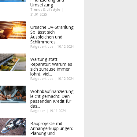
Umsetzung
Trends & Lifestyle |
21.01.2025
Ursache UV-Strahlung:
So lässt sich
Ausbleichen und
Schlimmeres...
Ratgebertipps | 10.12.2024
Wartung statt
Reparatur: Warum es
sich zuhause immer
lohnt, viel...
Ratgebertipps | 10.12.2024
Wohnbaufinanzierung
leicht gemacht: Den
passenden Kredit für
das...
Ratgeber | 19.11.2024
Bauprojekte mit
Anhängerkupplungen:
Planung und