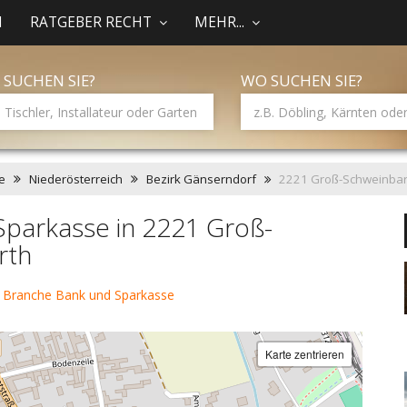
N
RATGEBER RECHT
MEHR...
 SUCHEN SIE?
WO SUCHEN SIE?
e
Niederösterreich
Bezirk Gänserndorf
2221 Groß-Schweinbar
Sparkasse in 2221 Groß-
rth
 Branche Bank und Sparkasse
Karte zentrieren