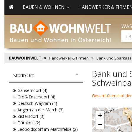
BAUEN & WOHNEN
HANDWERKER & FIRME
WAS
BAUWOHNWELT
Handwerker & Firmen
Bank und Sparkass
Bank und 
Stadt/Ort
Schweinba
Gänserndorf (4)
Gesamtübersicht der
Groß-Enzersdorf (4)
Deutsch-Wagram (4)
Angern an der March (3)
+
Zistersdorf (3)
Dürnkrut (2)
−
Leopoldsdorf im Marchfelde (2)