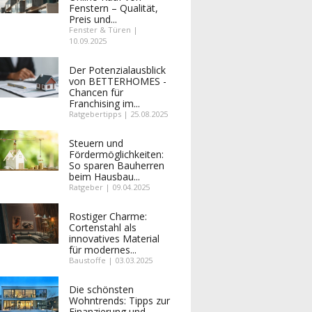
Fenstern – Qualität,
Preis und...
Fenster & Türen |
10.09.2025
Der Potenzialausblick
von BETTERHOMES -
Chancen für
Franchising im...
Ratgebertipps | 25.08.2025
Steuern und
Fördermöglichkeiten:
So sparen Bauherren
beim Hausbau...
Ratgeber | 09.04.2025
Rostiger Charme:
Cortenstahl als
innovatives Material
für modernes...
Baustoffe | 03.03.2025
Die schönsten
Wohntrends: Tipps zur
Finanzierung und