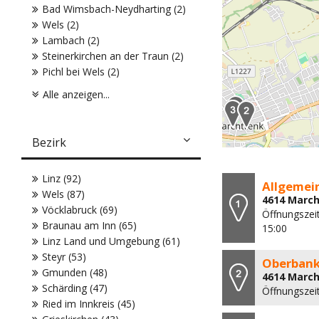
Bad Wimsbach-Neydharting (2)
Wels (2)
Lambach (2)
Steinerkirchen an der Traun (2)
Pichl bei Wels (2)
Alle anzeigen...
Bezirk
Linz (92)
Allgemein
Wels (87)
4614 March
Vöcklabruck (69)
Öffnungszeit
Braunau am Inn (65)
15:00
Linz Land und Umgebung (61)
Steyr (53)
Oberban
Gmunden (48)
4614 March
Schärding (47)
Öffnungszei
Ried im Innkreis (45)