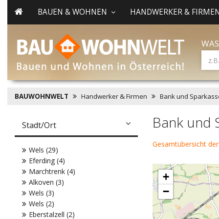
BAUEN & WOHNEN
HANDWERKER & FIRME
WAS
BAUWOHNWELT
Handwerker & Firmen
Bank und Sparkass
Bank und 
Stadt/Ort
Gesamtübersicht der
Wels (29)
Eferding (4)
Marchtrenk (4)
+
Alkoven (3)
−
Wels (3)
Wels (2)
Eberstalzell (2)