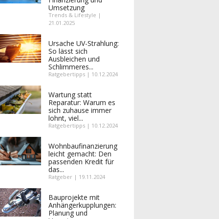
Umsetzung
Trends & Lifestyle |
21.01.2025
Ursache UV-Strahlung:
So lässt sich
Ausbleichen und
Schlimmeres...
Ratgebertipps | 10.12.2024
Wartung statt
Reparatur: Warum es
sich zuhause immer
lohnt, viel...
Ratgebertipps | 10.12.2024
Wohnbaufinanzierung
leicht gemacht: Den
passenden Kredit für
das...
Ratgeber | 19.11.2024
Bauprojekte mit
Anhängerkupplungen:
Planung und