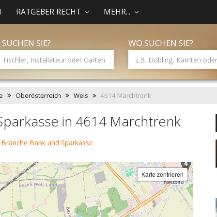
N
RATGEBER RECHT
MEHR...
 SUCHEN SIE?
WO SUCHEN SIE?
e
Oberösterreich
Wels
4614 Marchtrenk
Sparkasse in 4614 Marchtrenk
 Branche Bank und Sparkasse
Karte zentrieren