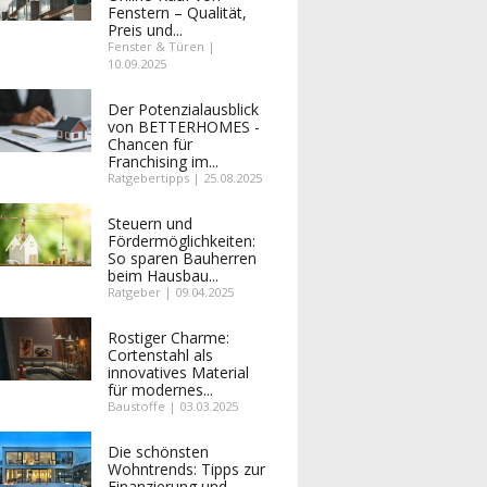
Fenstern – Qualität,
Preis und...
Fenster & Türen |
10.09.2025
Der Potenzialausblick
von BETTERHOMES -
Chancen für
Franchising im...
Ratgebertipps | 25.08.2025
Steuern und
Fördermöglichkeiten:
So sparen Bauherren
beim Hausbau...
Ratgeber | 09.04.2025
Rostiger Charme:
Cortenstahl als
innovatives Material
für modernes...
Baustoffe | 03.03.2025
Die schönsten
Wohntrends: Tipps zur
Finanzierung und