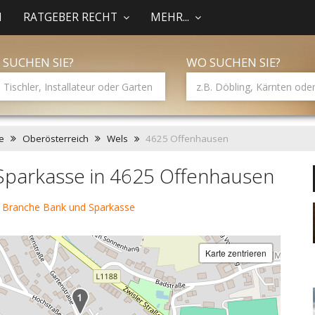
N
RATGEBER RECHT
MEHR...
 SUCHEN SIE?
WO SUCHEN SIE?
e
Oberösterreich
Wels
4625 Offenhausen
Sparkasse in 4625 Offenhausen
 Branche Bank und Sparkasse
Karte zentrieren