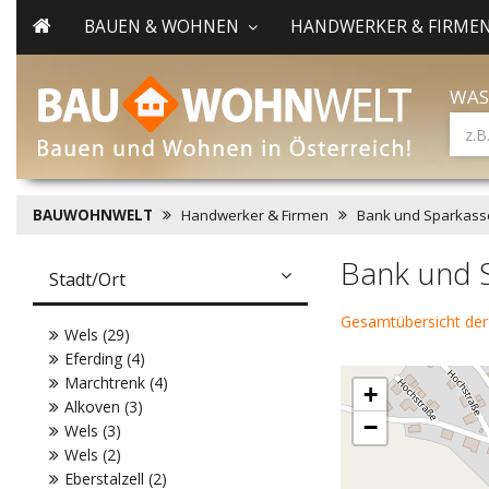
BAUEN & WOHNEN
HANDWERKER & FIRME
WAS
BAUWOHNWELT
Handwerker & Firmen
Bank und Sparkass
Bank und 
Stadt/Ort
Gesamtübersicht der
Wels (29)
Eferding (4)
Marchtrenk (4)
+
Alkoven (3)
−
Wels (3)
Wels (2)
Eberstalzell (2)