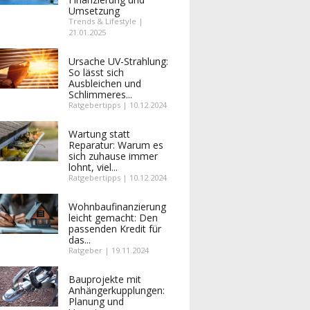
Umsetzung
Trends & Lifestyle |
21.01.2025
Ursache UV-Strahlung:
So lässt sich
Ausbleichen und
Schlimmeres...
Ratgebertipps | 10.12.2024
Wartung statt
Reparatur: Warum es
sich zuhause immer
lohnt, viel...
Ratgebertipps | 10.12.2024
Wohnbaufinanzierung
leicht gemacht: Den
passenden Kredit für
das...
Ratgeber | 19.11.2024
Bauprojekte mit
Anhängerkupplungen:
Planung und