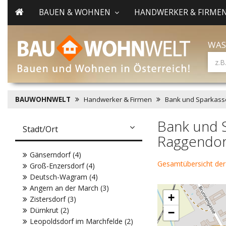
BAUEN & WOHNEN
HANDWERKER & FIRME
WAS
BAUWOHNWELT
Handwerker & Firmen
Bank und Sparkass
Bank und 
Stadt/Ort
Raggendor
Gänserndorf (4)
Gesamtübersicht der
Groß-Enzersdorf (4)
Deutsch-Wagram (4)
Angern an der March (3)
+
Zistersdorf (3)
Dürnkrut (2)
−
Leopoldsdorf im Marchfelde (2)