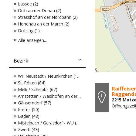
Lassee (2)
Orth an der Donau (2)
Strasshof an der Nordbahn (2)
Hohenau an der March (2)
Drösing (1)
Alle anzeigen...
Bezirk
Wr. Neustadt / Neunkirchen (104)
St. Pölten (84)
Raiffeise
Melk / Scheibbs (62)
Raggend
Amstetten / Waidhofen an der Ybbs (61)
2215 Matze
Gänserndorf (57)
Öffnungszei
Krems (50)
Baden (48)
Mistelbach / Gerasdorf - WU (43)
Zwettl (43)