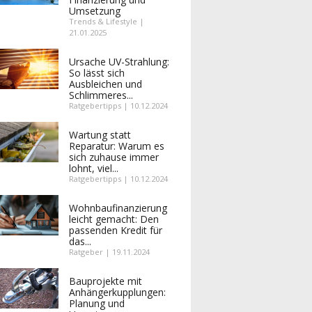
Umsetzung
Trends & Lifestyle |
21.01.2025
Ursache UV-Strahlung:
So lässt sich
Ausbleichen und
Schlimmeres...
Ratgebertipps | 10.12.2024
Wartung statt
Reparatur: Warum es
sich zuhause immer
lohnt, viel...
Ratgebertipps | 10.12.2024
Wohnbaufinanzierung
leicht gemacht: Den
passenden Kredit für
das...
Ratgeber | 19.11.2024
Bauprojekte mit
Anhängerkupplungen:
Planung und