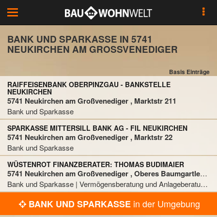
Toggle
navigation
BANK UND SPARKASSE IN 5741
NEUKIRCHEN AM GROSSVENEDIGER
Basis Einträge
RAIFFEISENBANK OBERPINZGAU - BANKSTELLE
NEUKIRCHEN
5741 Neukirchen am Großvenediger , Marktstr 211
Bank und Sparkasse
SPARKASSE MITTERSILL BANK AG - FIL NEUKIRCHEN
5741 Neukirchen am Großvenediger , Marktstr 22
Bank und Sparkasse
WÜSTENROT FINANZBERATER: THOMAS BUDIMAIER
5741 Neukirchen am Großvenediger , Oberes Baumgartlehen 348/7
Bank und Sparkasse | Vermögensberatung und Anlageberatung | Versicherungsunternehmen
in der Umgebung
BANK UND SPARKASSE