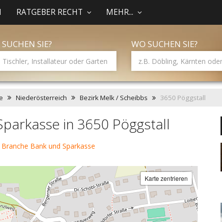
N
RATGEBER RECHT
MEHR...
 SUCHEN SIE?
WO SUCHEN SIE?
e
Niederösterreich
Bezirk Melk / Scheibbs
3650 Pöggstall
parkasse in 3650 Pöggstall
 Branche Bank und Sparkasse
Karte zentrieren