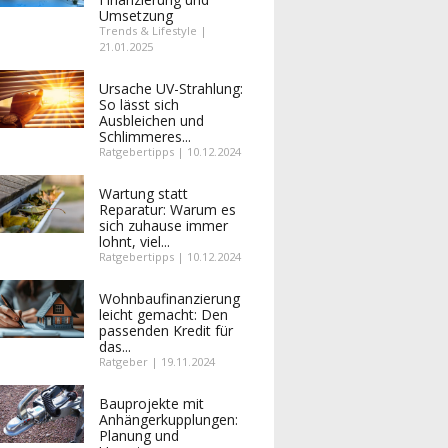
Umsetzung
Trends & Lifestyle |
21.01.2025
Ursache UV-Strahlung:
So lässt sich
Ausbleichen und
Schlimmeres...
Ratgebertipps | 10.12.2024
Wartung statt
Reparatur: Warum es
sich zuhause immer
lohnt, viel...
Ratgebertipps | 10.12.2024
Wohnbaufinanzierung
leicht gemacht: Den
passenden Kredit für
das...
Ratgeber | 19.11.2024
Bauprojekte mit
Anhängerkupplungen:
Planung und