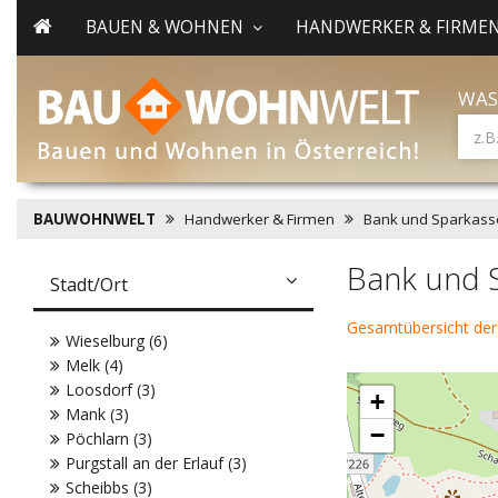
BAUEN & WOHNEN
HANDWERKER & FIRME
WAS
BAUWOHNWELT
Handwerker & Firmen
Bank und Sparkass
Bank und S
Stadt/Ort
Gesamtübersicht der
Wieselburg (6)
Melk (4)
Loosdorf (3)
+
Mank (3)
−
Pöchlarn (3)
Purgstall an der Erlauf (3)
Scheibbs (3)