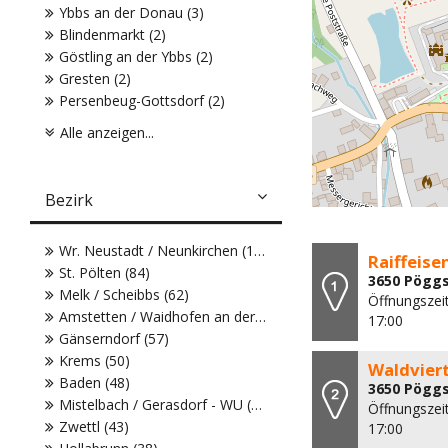
Ybbs an der Donau (3)
Blindenmarkt (2)
Göstling an der Ybbs (2)
Gresten (2)
Persenbeug-Gottsdorf (2)
Alle anzeigen...
Bezirk
Wr. Neustadt / Neunkirchen (104)
Raiffeise
St. Pölten (84)
3650 Pöggst
Melk / Scheibbs (62)
Öffnungszeit
Amstetten / Waidhofen an der Ybbs (61)
17:00
Gänserndorf (57)
Krems (50)
Waldvier
Baden (48)
3650 Pöggs
Mistelbach / Gerasdorf - WU (43)
Öffnungszeit
Zwettl (43)
17:00