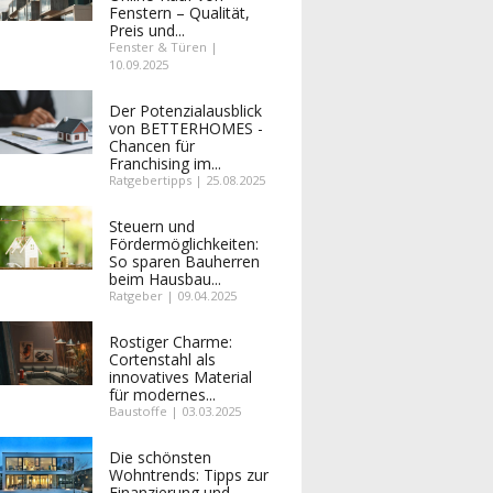
Fenstern – Qualität,
Preis und...
Fenster & Türen |
10.09.2025
Der Potenzialausblick
von BETTERHOMES -
Chancen für
Franchising im...
Ratgebertipps | 25.08.2025
Steuern und
Fördermöglichkeiten:
So sparen Bauherren
beim Hausbau...
Ratgeber | 09.04.2025
Rostiger Charme:
Cortenstahl als
innovatives Material
für modernes...
Baustoffe | 03.03.2025
Die schönsten
Wohntrends: Tipps zur
Finanzierung und