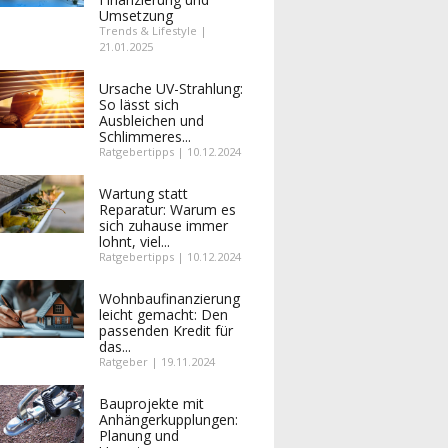
Umsetzung
Trends & Lifestyle |
21.01.2025
Ursache UV-Strahlung:
So lässt sich
Ausbleichen und
Schlimmeres...
Ratgebertipps | 10.12.2024
Wartung statt
Reparatur: Warum es
sich zuhause immer
lohnt, viel...
Ratgebertipps | 10.12.2024
Wohnbaufinanzierung
leicht gemacht: Den
passenden Kredit für
das...
Ratgeber | 19.11.2024
Bauprojekte mit
Anhängerkupplungen:
Planung und