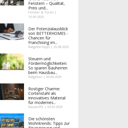
Fenstern – Qualität,
Preis und...
Fenster & Türen |
10.09.2025
Der Potenzialausblick
von BETTERHOMES -
Chancen für
Franchising im...
Ratgebertipps | 25.08.2025
Steuern und
Fördermöglichkeiten:
So sparen Bauherren
beim Hausbau...
Ratgeber | 09.04.2025
Rostiger Charme:
Cortenstahl als
innovatives Material
für modernes...
Baustoffe | 03.03.2025
Die schönsten
Wohntrends: Tipps zur
Finanzierung und