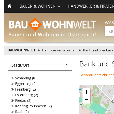
BAUEN & WOHNEN
HANDWERKER & FIRME
WAS
BAUWOHNWELT
Handwerker & Firmen
Bank und Sparkass
Bank und 
Stadt/Ort
Gesamtübersicht der
Schärding (8)
Eggerding (2)
Freinberg (2)
+
Esternberg (2)
−
Riedau (2)
Kopfing im Innkreis (2)
Raab (2)