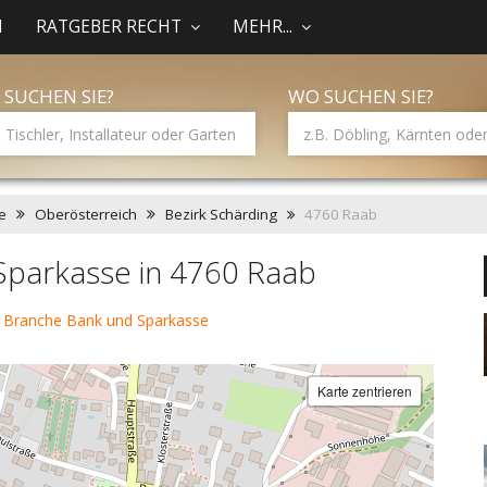
N
RATGEBER RECHT
MEHR...
 SUCHEN SIE?
WO SUCHEN SIE?
e
Oberösterreich
Bezirk Schärding
4760 Raab
Sparkasse in 4760 Raab
 Branche Bank und Sparkasse
Karte zentrieren