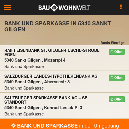
Toggle
navigation
BANK UND SPARKASSE IN 5340 SANKT
GILGEN
Basis Einträge
RAIFFEISENBANK ST. GILGEN-FUSCHL-STROBL
Offen
EGEN
5340 Sankt Gilgen , Mozartpl 4
Bank und Sparkasse
SALZBURGER LANDES-HYPOTHEKENBANK AG
Offen
5340 Sankt Gilgen , Aberseestr 8
Bank und Sparkasse
SALZBURGER SPARKASSE BANK AG – SB
Offen
STANDORT
5340 Sankt Gilgen , Konrad-Lesiak-Pl 3
Bank und Sparkasse
in der Umgebung
BANK UND SPARKASSE