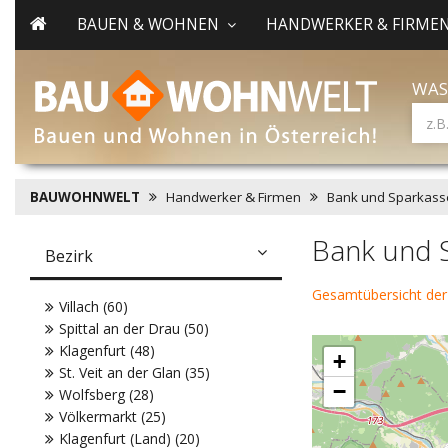
BAUEN & WOHNEN
HANDWERKER & FIRME
WAS
BAUWOHNWELT
Handwerker & Firmen
Bank und Sparkass
Bank und S
Bezirk
Gesamtübersicht der
Villach (60)
Spittal an der Drau (50)
Klagenfurt (48)
+
St. Veit an der Glan (35)
−
Wolfsberg (28)
Völkermarkt (25)
Klagenfurt (Land) (20)