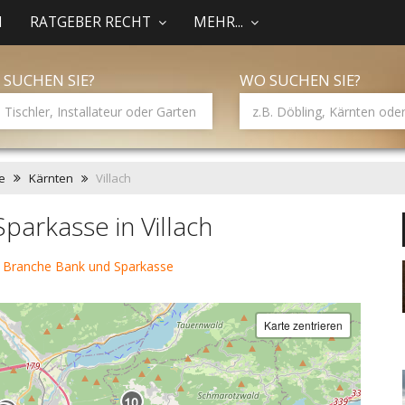
N
RATGEBER RECHT
MEHR...
 SUCHEN SIE?
WO SUCHEN SIE?
e
Kärnten
Villach
parkasse in Villach
 Branche Bank und Sparkasse
Karte zentrieren