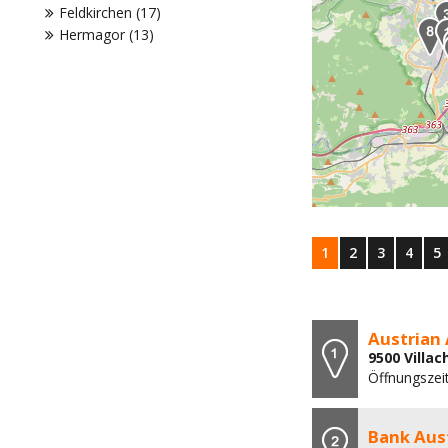
Feldkirchen (17)
Hermagor (13)
1
2
3
4
5
Austrian 
9500 Villac
Öffnungszei
Bank Aus