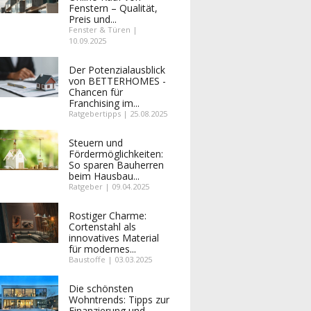
Fenstern – Qualität,
Preis und...
Fenster & Türen |
10.09.2025
Der Potenzialausblick
von BETTERHOMES -
Chancen für
Franchising im...
Ratgebertipps | 25.08.2025
Steuern und
Fördermöglichkeiten:
So sparen Bauherren
beim Hausbau...
Ratgeber | 09.04.2025
Rostiger Charme:
Cortenstahl als
innovatives Material
für modernes...
Baustoffe | 03.03.2025
Die schönsten
Wohntrends: Tipps zur
Finanzierung und