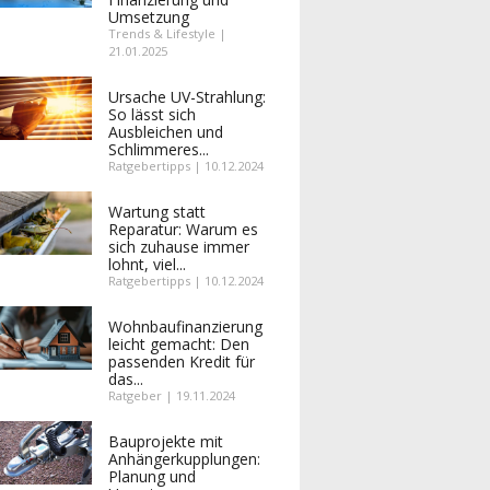
Umsetzung
Trends & Lifestyle |
21.01.2025
Ursache UV-Strahlung:
So lässt sich
Ausbleichen und
Schlimmeres...
Ratgebertipps | 10.12.2024
Wartung statt
Reparatur: Warum es
sich zuhause immer
lohnt, viel...
Ratgebertipps | 10.12.2024
Wohnbaufinanzierung
leicht gemacht: Den
passenden Kredit für
das...
Ratgeber | 19.11.2024
Bauprojekte mit
Anhängerkupplungen:
Planung und