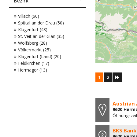
Bezirk
Villach (60)
Spittal an der Drau (50)
Klagenfurt (48)
St. Veit an der Glan (35)
Wolfsberg (28)
Völkermarkt (25)
Klagenfurt (Land) (20)
Feldkirchen (17)
Hermagor (13)
1
2
Austrian 
9620 Herma
Öffnungszei
BKS Bank
9620 Herma