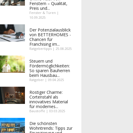
Fenstern – Qualität,
Preis und...
Fenster & Türen |
10.09.2025
Der Potenzialausblick
von BETTERHOMES -
Chancen für
Franchising im...
Ratgebertipps | 25.08.2025
Steuern und
Fördermöglichkeiten:
So sparen Bauherren
beim Hausbau...
Ratgeber | 09.04.2025
Rostiger Charme:
Cortenstahl als
innovatives Material
für modernes...
Baustoffe | 03.03.2025
Die schönsten
Wohntrends: Tipps zur
Finanzierung und