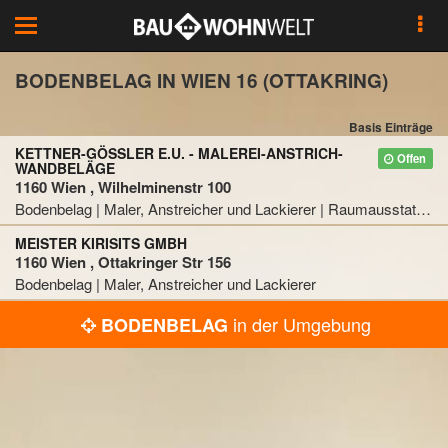
Toggle
navigation
BODENBELAG IN WIEN 16 (OTTAKRING)
Basis Einträge
KETTNER-GÖSSLER E.U. - MALEREI-ANSTRICH-
Offen
WANDBELÄGE
1160 Wien , Wilhelminenstr 100
Bodenbelag | Maler, Anstreicher und Lackierer | Raumausstattung | Tapete
MEISTER KIRISITS GMBH
1160 Wien , Ottakringer Str 156
Bodenbelag | Maler, Anstreicher und Lackierer
in der Umgebung
BODENBELAG