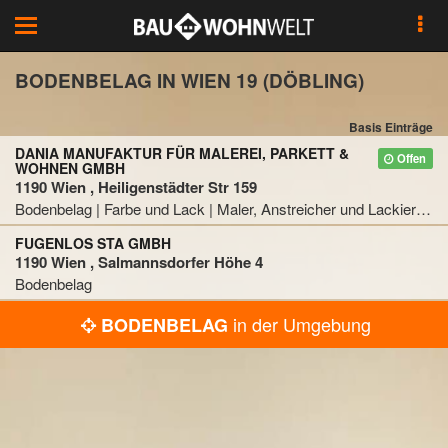
Toggle
navigation
BODENBELAG IN WIEN 19 (DÖBLING)
Basis Einträge
DANIA MANUFAKTUR FÜR MALEREI, PARKETT &
Offen
WOHNEN GMBH
1190 Wien , Heiligenstädter Str 159
Bodenbelag | Farbe und Lack | Maler, Anstreicher und Lackierer | Parkettboden
FUGENLOS STA GMBH
1190 Wien , Salmannsdorfer Höhe 4
Bodenbelag
in der Umgebung
BODENBELAG