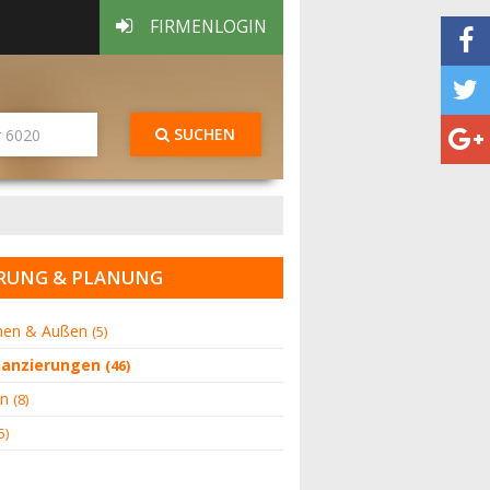
FIRMENLOGIN
SUCHEN
RUNG & PLANUNG
nnen & Außen
(5)
inanzierungen
(46)
en
(8)
5)