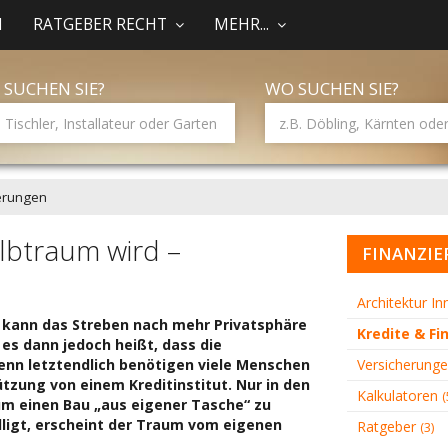
N
RATGEBER RECHT
MEHR...
 SUCHEN SIE?
WO SUCHEN SIE?
ierungen
btraum wird –
FINANZIE
Architektur I
kann das Streben nach mehr Privatsphäre
Kredite & F
es dann jedoch heißt, dass die
Denn letztendlich benötigen viele Menschen
Versicherung
zung von einem Kreditinstitut. Nur in den
Kalkulatoren
(
 um einen Bau „aus eigener Tasche“ zu
illigt, erscheint der Traum vom eigenen
Ratgeber
(3)