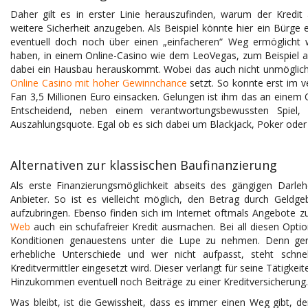
Daher gilt es in erster Linie herauszufinden, warum der Kredit a
weitere Sicherheit anzugeben. Als Beispiel könnte hier ein Bürge
eventuell doch noch über einen „einfacheren“ Weg ermöglicht
haben, in einem Online-Casino wie dem LeoVegas, zum Beispiel an
dabei ein Hausbau herauskommt. Wobei das auch nicht unmöglich 
Online Casino mit hoher Gewinnchance
setzt. So konnte erst im 
Fan 3,5 Millionen Euro einsacken. Gelungen ist ihm das an einem 
Entscheidend, neben einem verantwortungsbewussten Spiel,
Auszahlungsquote. Egal ob es sich dabei um Blackjack, Poker oder
Alternativen zur klassischen Baufinanzierung
Als erste Finanzierungsmöglichkeit abseits des gängigen Darlehe
Anbieter. So ist es vielleicht möglich, den Betrag durch Geld
aufzubringen. Ebenso finden sich im Internet oftmals Angebote zu
Web
auch ein schufafreier Kredit ausmachen. Bei all diesen Optio
Konditionen genauestens unter die Lupe zu nehmen. Denn gera
erhebliche Unterschiede und wer nicht aufpasst, steht schne
Kreditvermittler eingesetzt wird. Dieser verlangt für seine Tätigkei
Hinzukommen eventuell noch Beiträge zu einer Kreditversicherung.
Was bleibt, ist die Gewissheit, dass es immer einen Weg gibt, d