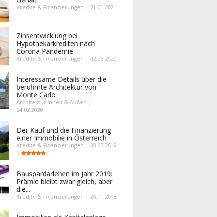
Kredite & Finanzierungen | 21.01.2021
Zinsentwicklung bei
Hypothekarkrediten nach
Corona Pandemie
Kredite & Finanzierungen | 02.06.2020
Interessante Details über die
berühmte Architektur von
Monte Carlo
Architektur Innen & Außen |
24.02.2020
Der Kauf und die Finanzierung
einer Immobilie in Österreich
Kredite & Finanzierungen | 28.03.2019
|
Bauspardarlehen im Jahr 2019:
Prämie bleibt zwar gleich, aber
die...
Kredite & Finanzierungen | 26.11.2018