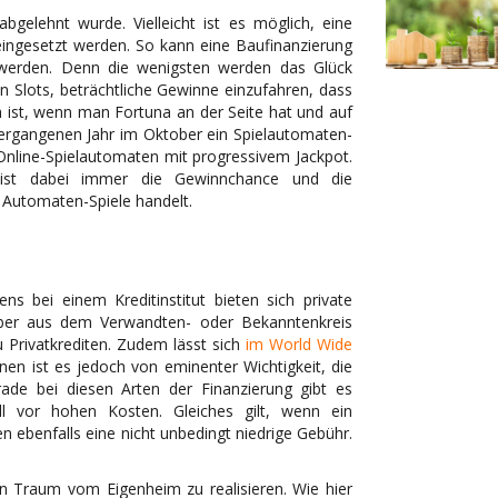
bgelehnt wurde. Vielleicht ist es möglich, eine
 eingesetzt werden. So kann eine Baufinanzierung
 werden. Denn die wenigsten werden das Glück
 Slots, beträchtliche Gewinne einzufahren, dass
ist, wenn man Fortuna an der Seite hat und auf
vergangenen Jahr im Oktober ein Spielautomaten-
Online-Spielautomaten mit progressivem Jackpot.
 ist dabei immer die Gewinnchance und die
 Automaten-Spiele handelt.
ns bei einem Kreditinstitut bieten sich private
geber aus dem Verwandten- oder Bekanntenkreis
 Privatkrediten. Zudem lässt sich
im World Wide
nen ist es jedoch von eminenter Wichtigkeit, die
de bei diesen Arten der Finanzierung gibt es
ll vor hohen Kosten. Gleiches gilt, wenn ein
ten ebenfalls eine nicht unbedingt niedrige Gebühr.
en Traum vom Eigenheim zu realisieren. Wie hier