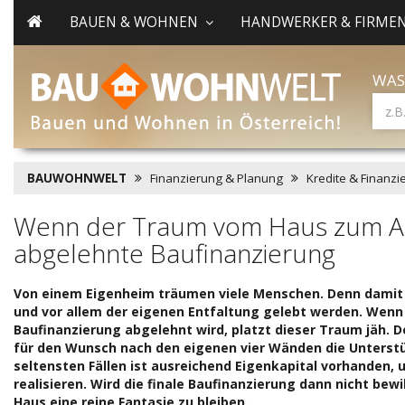
BAUEN & WOHNEN
HANDWERKER & FIRME
WAS
BAUWOHNWELT
Finanzierung & Planung
Kredite & Finanz
Wenn der Traum vom Haus zum Al
abgelehnte Baufinanzierung
Von einem Eigenheim träumen viele Menschen. Denn damit 
und vor allem der eigenen Entfaltung gelebt werden. Wenn 
Baufinanzierung abgelehnt wird, platzt dieser Traum jäh. 
für den Wunsch nach den eigenen vier Wänden die Unterstüt
seltensten Fällen ist ausreichend Eigenkapital vorhanden,
realisieren. Wird die finale Baufinanzierung dann nicht bew
Haus eine reine Fantasie zu bleiben.