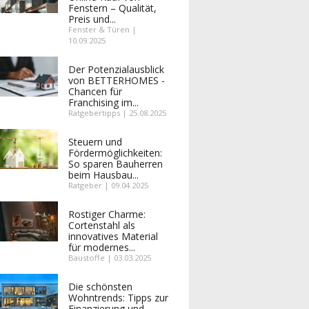
Fenstern – Qualität,
Preis und...
Fenster & Türen |
10.09.2025
Der Potenzialausblick
von BETTERHOMES -
Chancen für
Franchising im...
Ratgebertipps | 25.08.2025
Steuern und
Fördermöglichkeiten:
So sparen Bauherren
beim Hausbau...
Ratgeber | 09.04.2025
Rostiger Charme:
Cortenstahl als
innovatives Material
für modernes...
Baustoffe | 03.03.2025
Die schönsten
Wohntrends: Tipps zur
Finanzierung und