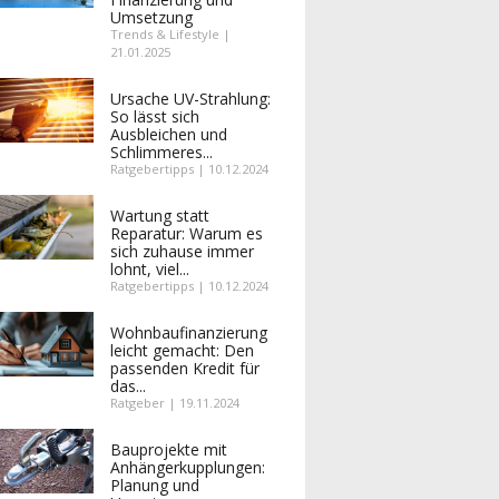
Umsetzung
Trends & Lifestyle |
21.01.2025
Ursache UV-Strahlung:
So lässt sich
Ausbleichen und
Schlimmeres...
Ratgebertipps | 10.12.2024
Wartung statt
Reparatur: Warum es
sich zuhause immer
lohnt, viel...
Ratgebertipps | 10.12.2024
Wohnbaufinanzierung
leicht gemacht: Den
passenden Kredit für
das...
Ratgeber | 19.11.2024
Bauprojekte mit
Anhängerkupplungen:
Planung und