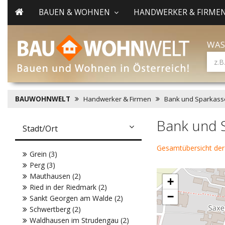
BAUEN & WOHNEN
HANDWERKER & FIRME
WAS
BAUWOHNWELT
Handwerker & Firmen
Bank und Sparkass
Bank und 
Stadt/Ort
Gesamtübersicht der
Grein (3)
Perg (3)
Mauthausen (2)
+
Ried in der Riedmark (2)
−
Sankt Georgen am Walde (2)
Schwertberg (2)
Waldhausen im Strudengau (2)