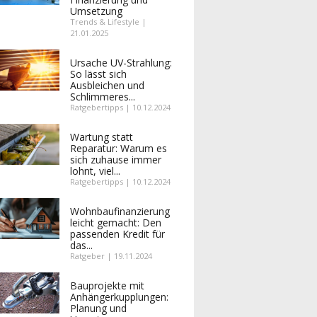
Umsetzung
Trends & Lifestyle |
21.01.2025
Ursache UV-Strahlung:
So lässt sich
Ausbleichen und
Schlimmeres...
Ratgebertipps | 10.12.2024
Wartung statt
Reparatur: Warum es
sich zuhause immer
lohnt, viel...
Ratgebertipps | 10.12.2024
Wohnbaufinanzierung
leicht gemacht: Den
passenden Kredit für
das...
Ratgeber | 19.11.2024
Bauprojekte mit
Anhängerkupplungen:
Planung und