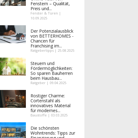
Fenstern – Qualität,
Preis und...
Fenster & Türen |
10.09.2025
Der Potenzialausblick
von BETTERHOMES -
Chancen für
Franchising im...
Ratgebertipps | 25.08.2025
Steuern und
Fördermöglichkeiten:
So sparen Bauherren
beim Hausbau...
Ratgeber | 09.04.2025
Rostiger Charme:
Cortenstahl als
innovatives Material
für modernes...
Baustoffe | 03.03.2025
Die schönsten
Wohntrends: Tipps zur
Finanzierung und