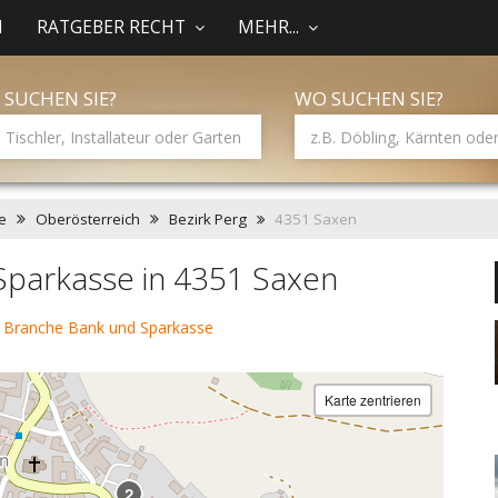
N
RATGEBER RECHT
MEHR...
 SUCHEN SIE?
WO SUCHEN SIE?
e
Oberösterreich
Bezirk Perg
4351 Saxen
Sparkasse in 4351 Saxen
 Branche Bank und Sparkasse
Karte zentrieren