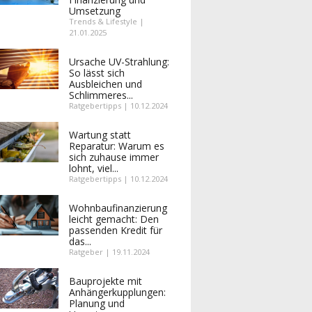
Umsetzung
Trends & Lifestyle |
21.01.2025
Ursache UV-Strahlung:
So lässt sich
Ausbleichen und
Schlimmeres...
Ratgebertipps | 10.12.2024
Wartung statt
Reparatur: Warum es
sich zuhause immer
lohnt, viel...
Ratgebertipps | 10.12.2024
Wohnbaufinanzierung
leicht gemacht: Den
passenden Kredit für
das...
Ratgeber | 19.11.2024
Bauprojekte mit
Anhängerkupplungen:
Planung und