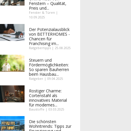
Fenstern – Qualität,
Preis und...
Fenster & Türen |
10.09.2025
Der Potenzialausblick
von BETTERHOMES -
Chancen für
Franchising im...
Ratgebertipps | 25.08.2025
Steuern und
Fördermöglichkeiten:
So sparen Bauherren
beim Hausbau...
Ratgeber | 09.04.2025
Rostiger Charme:
Cortenstahl als
innovatives Material
für modernes...
Baustoffe | 03.03.2025
Die schönsten
Wohntrends: Tipps zur
Finanzierung und