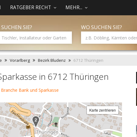
N
RATGEBER RECHT
MEHR...
 SUCHEN SIE?
WO SUCHEN SIE?
e
Vorarlberg
Bezirk Bludenz
6712 Thüringen
Sparkasse in 6712 Thüringen
 Branche Bank und Sparkasse
Karte zentrieren