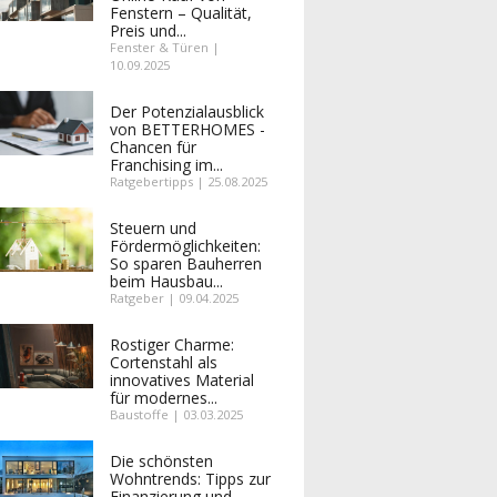
Fenstern – Qualität,
Preis und...
Fenster & Türen |
10.09.2025
Der Potenzialausblick
von BETTERHOMES -
Chancen für
Franchising im...
Ratgebertipps | 25.08.2025
Steuern und
Fördermöglichkeiten:
So sparen Bauherren
beim Hausbau...
Ratgeber | 09.04.2025
Rostiger Charme:
Cortenstahl als
innovatives Material
für modernes...
Baustoffe | 03.03.2025
Die schönsten
Wohntrends: Tipps zur
Finanzierung und