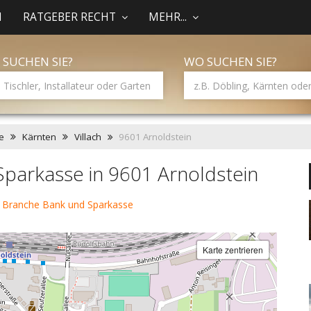
N
RATGEBER RECHT
MEHR...
 SUCHEN SIE?
WO SUCHEN SIE?
e
Kärnten
Villach
9601 Arnoldstein
parkasse in 9601 Arnoldstein
 Branche Bank und Sparkasse
Karte zentrieren