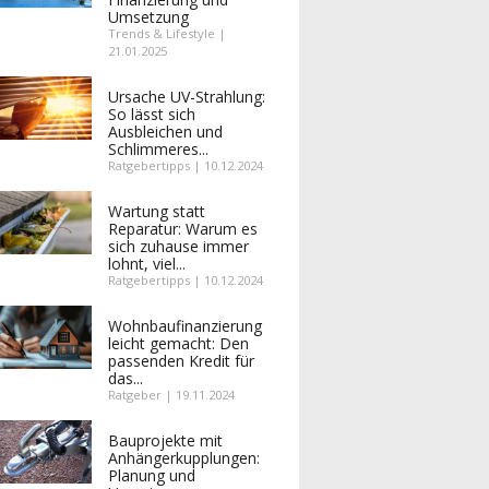
Umsetzung
Trends & Lifestyle |
21.01.2025
Ursache UV-Strahlung:
So lässt sich
Ausbleichen und
Schlimmeres...
Ratgebertipps | 10.12.2024
Wartung statt
Reparatur: Warum es
sich zuhause immer
lohnt, viel...
Ratgebertipps | 10.12.2024
Wohnbaufinanzierung
leicht gemacht: Den
passenden Kredit für
das...
Ratgeber | 19.11.2024
Bauprojekte mit
Anhängerkupplungen:
Planung und