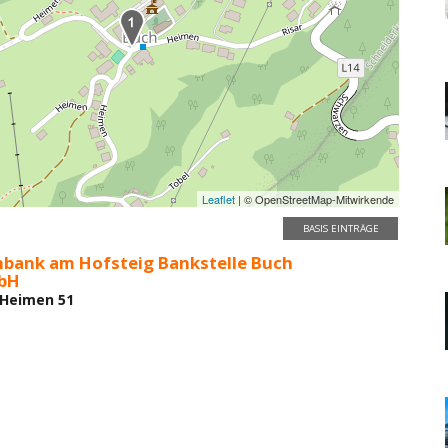
Leaflet
| © OpenStreetMap-Mitwirkende
BASIS EINTRÄGE
enbank am Hofsteig Bankstelle Buch
bH
 Heimen 51