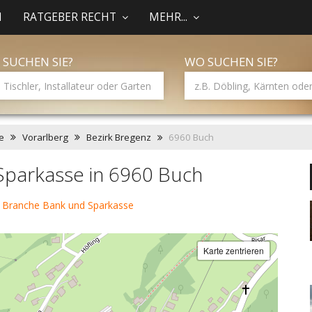
N
RATGEBER RECHT
MEHR...
 SUCHEN SIE?
WO SUCHEN SIE?
e
Vorarlberg
Bezirk Bregenz
6960 Buch
Sparkasse in 6960 Buch
 Branche Bank und Sparkasse
Karte zentrieren