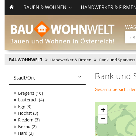
BAUEN & WOHNEN
HANDWERKER & FIRME
WAS
BAUWOHNWELT
Handwerker & Firmen
Bank und Sparkass
Bank und 
Stadt/Ort
Gesamtübersicht der
Bregenz (16)
Lauterach (4)
Egg (3)
+
Höchst (3)
−
Riezlern (3)
Bezau (2)
Hard (2)