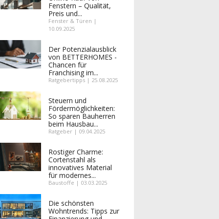
Fenstern – Qualität,
Preis und...
Fenster & Türen |
10.09.2025
Der Potenzialausblick
von BETTERHOMES -
Chancen für
Franchising im...
Ratgebertipps | 25.08.2025
Steuern und
Fördermöglichkeiten:
So sparen Bauherren
beim Hausbau...
Ratgeber | 09.04.2025
Rostiger Charme:
Cortenstahl als
innovatives Material
für modernes...
Baustoffe | 03.03.2025
Die schönsten
Wohntrends: Tipps zur
Finanzierung und