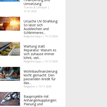
Umsetzung
Trends & Lifestyle |
21.01.2025
Ursache UV-Strahlung:
So lässt sich
Ausbleichen und
Schlimmeres...
Ratgebertipps | 10.12.2024
Wartung statt
Reparatur: Warum es
sich zuhause immer
lohnt, viel...
Ratgebertipps | 10.12.2024
Wohnbaufinanzierung
leicht gemacht: Den
passenden Kredit für
das...
Ratgeber | 19.11.2024
Bauprojekte mit
Anhängerkupplungen:
Planung und