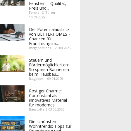
Fenstern – Qualität,
Preis und...
Fenster & Türen |
10.09.2025
Der Potenzialausblick
von BETTERHOMES -
Chancen für
Franchising im...
Ratgebertipps | 25.08.2025
Steuern und
Fördermöglichkeiten:
So sparen Bauherren
beim Hausbau...
Ratgeber | 09.04.2025
Rostiger Charme:
Cortenstahl als
innovatives Material
für modernes...
Baustoffe | 03.03.2025
Die schönsten
Wohntrends: Tipps zur
Finanzierung und