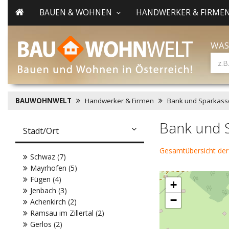
BAUEN & WOHNEN
HANDWERKER & FIRME
WAS
BAUWOHNWELT
Handwerker & Firmen
Bank und Sparkass
Bank und S
Stadt/Ort
Gesamtübersicht der
Schwaz (7)
Mayrhofen (5)
Fügen (4)
+
Jenbach (3)
−
Achenkirch (2)
Ramsau im Zillertal (2)
Gerlos (2)