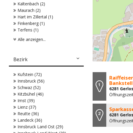
Kaltenbach (2)
Maurach (2)
Hart im Zillertal (1)
Finkenberg (1)
Terfens (1)
Alle anzeigen...
Bezirk
Kufstein (72)
Raiffeise
Innsbruck (56)
Bankstell
Schwaz (52)
6281 Gerlos
Kitzbühel (46)
Öffnungszei
Imst (39)
Lienz (37)
Sparkass
Reutte (36)
6281 Gerlos
Landeck (36)
Öffnungszei
Innsbruck Land Ost (29)