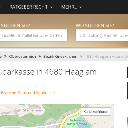
N
RATGEBER RECHT
MEHR...
 SUCHEN SIE?
WO SUCHEN SIE?
e
Oberösterreich
Bezirk Grieskirchen
4680 Haag am Hausruc
Sparkasse in 4680 Haag am
 Branche Bank und Sparkasse
Karte zentrieren