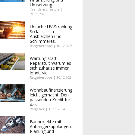
Umsetzung
Trends & Lifestyle |
21.01.2025
Ursache UV-Strahlung:
So lässt sich
Ausbleichen und
Schlimmeres...
Ratgebertipps | 10.12.2024
Wartung statt
Reparatur: Warum es
sich zuhause immer
lohnt, viel...
Ratgebertipps | 10.12.2024
Wohnbaufinanzierung
leicht gemacht: Den
passenden Kredit für
das...
Ratgeber | 19.11.2024
Bauprojekte mit
Anhängerkupplungen:
Planung und