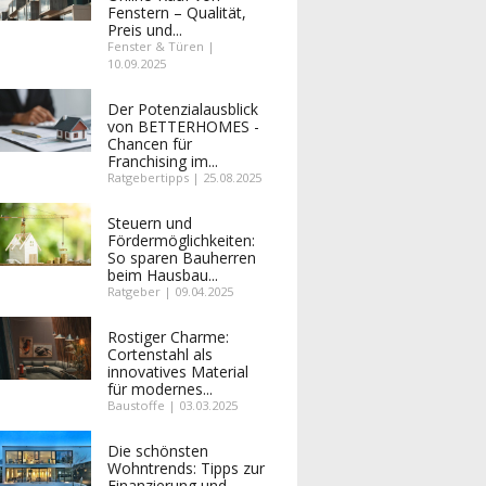
Fenstern – Qualität,
Preis und...
Fenster & Türen |
10.09.2025
Der Potenzialausblick
von BETTERHOMES -
Chancen für
Franchising im...
Ratgebertipps | 25.08.2025
Steuern und
Fördermöglichkeiten:
So sparen Bauherren
beim Hausbau...
Ratgeber | 09.04.2025
Rostiger Charme:
Cortenstahl als
innovatives Material
für modernes...
Baustoffe | 03.03.2025
Die schönsten
Wohntrends: Tipps zur
Finanzierung und