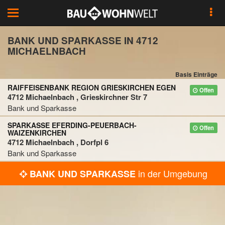
Toggle
navigation
BANK UND SPARKASSE IN 4712
MICHAELNBACH
Basis Einträge
RAIFFEISENBANK REGION GRIESKIRCHEN EGEN
Offen
4712 Michaelnbach , Grieskirchner Str 7
Bank und Sparkasse
SPARKASSE EFERDING-PEUERBACH-
Offen
WAIZENKIRCHEN
4712 Michaelnbach , Dorfpl 6
Bank und Sparkasse
in der Umgebung
BANK UND SPARKASSE