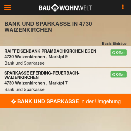
Toggle
navigation
BANK UND SPARKASSE IN 4730
WAIZENKIRCHEN
Basis Einträge
RAIFFEISENBANK PRAMBACHKIRCHEN EGEN
Offen
4730 Waizenkirchen , Marktpl 9
Bank und Sparkasse
SPARKASSE EFERDING-PEUERBACH-
Offen
WAIZENKIRCHEN
4730 Waizenkirchen , Marktpl 7
Bank und Sparkasse
in der Umgebung
BANK UND SPARKASSE