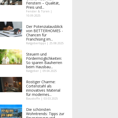
Fenstern – Qualität,
Preis und...
Fenster & Türen |
10.09.2025
Der Potenzialausblick
von BETTERHOMES -
Chancen für
Franchising im...
Ratgebertipps | 25.08.2025
Steuern und
Fördermöglichkeiten:
So sparen Bauherren
beim Hausbau...
Ratgeber | 09.04.2025
Rostiger Charme:
Cortenstahl als
innovatives Material
für modernes...
Baustoffe | 03.03.2025
Die schönsten
Wohntrends: Tipps zur
Finanzierung und