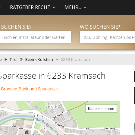
N
RATGEBER RECHT
MEHR...
 SUCHEN SIE?
WO SUCHEN SIE?
e
Tirol
Bezirk Kufstein
6233 Kramsach
Sparkasse in 6233 Kramsach
 Branche Bank und Sparkasse
Karte zentrieren