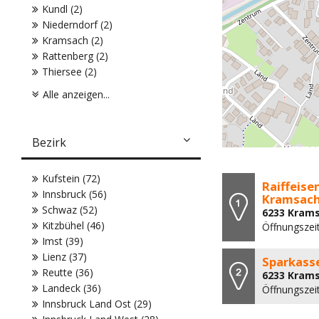
Kundl (2)
Niederndorf (2)
Kramsach (2)
Rattenberg (2)
Thiersee (2)
Alle anzeigen...
Bezirk
Kufstein (72)
Raiffeise
Innsbruck (56)
Kramsac
Schwaz (52)
6233 Kram
Kitzbühel (46)
Öffnungszeit
Imst (39)
Lienz (37)
Sparkass
Reutte (36)
6233 Kram
Landeck (36)
Öffnungszeit
Innsbruck Land Ost (29)