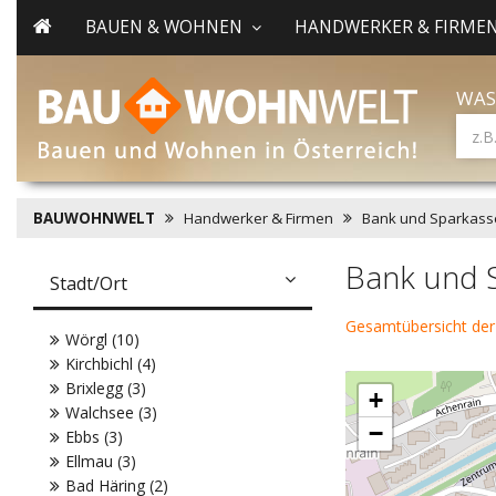
BAUEN & WOHNEN
HANDWERKER & FIRME
WAS
BAUWOHNWELT
Handwerker & Firmen
Bank und Sparkass
Bank und 
Stadt/Ort
Gesamtübersicht der
Wörgl (10)
Kirchbichl (4)
Brixlegg (3)
+
Walchsee (3)
−
Ebbs (3)
Ellmau (3)
Bad Häring (2)