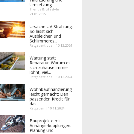
Umsetzung
Trends & Lifestyle |
21.01.2025
Ursache UV-Strahlung:
So lässt sich
Ausbleichen und
Schlimmeres...
Ratgebertipps | 10.12.2024
Wartung statt
Reparatur: Warum es
sich zuhause immer
lohnt, viel...
Ratgebertipps | 10.12.2024
Wohnbaufinanzierung
leicht gemacht: Den
passenden Kredit für
das...
Ratgeber | 19.11.2024
Bauprojekte mit
Anhängerkupplungen:
Planung und