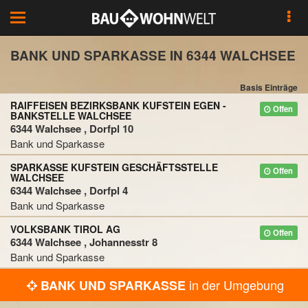
Toggle
navigation
BANK UND SPARKASSE IN 6344 WALCHSEE
Basis Einträge
RAIFFEISEN BEZIRKSBANK KUFSTEIN EGEN -
Offen
BANKSTELLE WALCHSEE
6344 Walchsee , Dorfpl 10
Bank und Sparkasse
SPARKASSE KUFSTEIN GESCHÄFTSSTELLE
Offen
WALCHSEE
6344 Walchsee , Dorfpl 4
Bank und Sparkasse
VOLKSBANK TIROL AG
Offen
6344 Walchsee , Johannesstr 8
Bank und Sparkasse
in der Umgebung
BANK UND SPARKASSE