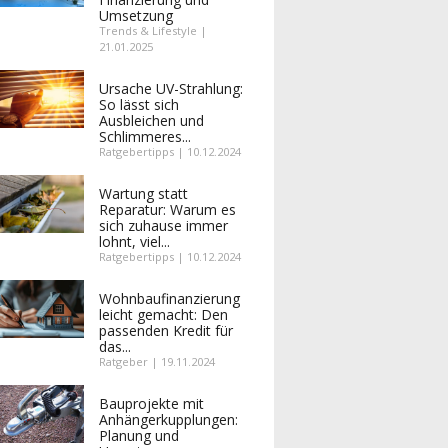
Umsetzung
Trends & Lifestyle |
21.01.2025
Ursache UV-Strahlung:
So lässt sich
Ausbleichen und
Schlimmeres...
Ratgebertipps | 10.12.2024
Wartung statt
Reparatur: Warum es
sich zuhause immer
lohnt, viel...
Ratgebertipps | 10.12.2024
Wohnbaufinanzierung
leicht gemacht: Den
passenden Kredit für
das...
Ratgeber | 19.11.2024
Bauprojekte mit
Anhängerkupplungen:
Planung und