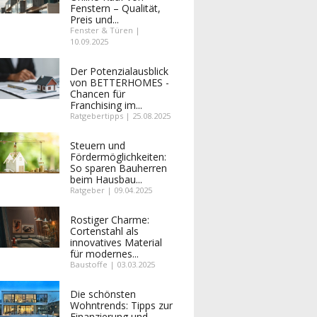
Fenstern – Qualität,
Preis und...
Fenster & Türen |
10.09.2025
Der Potenzialausblick
von BETTERHOMES -
Chancen für
Franchising im...
Ratgebertipps | 25.08.2025
Steuern und
Fördermöglichkeiten:
So sparen Bauherren
beim Hausbau...
Ratgeber | 09.04.2025
Rostiger Charme:
Cortenstahl als
innovatives Material
für modernes...
Baustoffe | 03.03.2025
Die schönsten
Wohntrends: Tipps zur
Finanzierung und