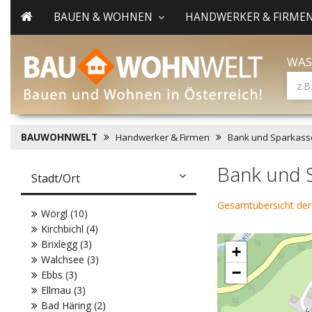
BAUEN & WOHNEN
HANDWERKER & FIRME
WAS
BAUWOHNWELT
Handwerker & Firmen
Bank und Sparkass
Bank und S
Stadt/Ort
Gesamtübersicht der
Wörgl (10)
Kirchbichl (4)
Brixlegg (3)
+
Walchsee (3)
−
Ebbs (3)
Ellmau (3)
Bad Häring (2)