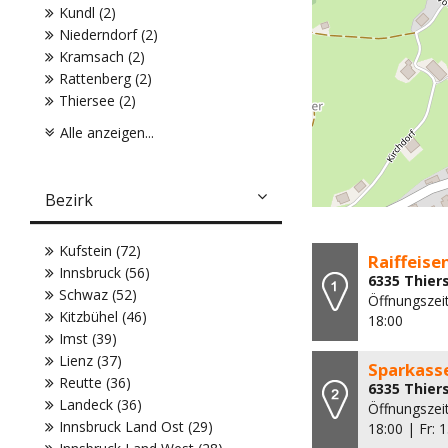
Kundl (2)
Niederndorf (2)
Kramsach (2)
Rattenberg (2)
Thiersee (2)
Alle anzeigen...
Bezirk
Kufstein (72)
Raiffeise
Innsbruck (56)
6335 Thier
Schwaz (52)
Öffnungszeit
Kitzbühel (46)
18:00
Imst (39)
Lienz (37)
Sparkasse
Reutte (36)
6335 Thier
Landeck (36)
Öffnungszeit
Innsbruck Land Ost (29)
18:00 | Fr: 