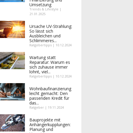
Umsetzung
Trends & Lifestyle |
21.01.2025
Ursache UV-Strahlung:
So lässt sich
Ausbleichen und
Schlimmeres...
Ratgebertipps | 10.12.2024
Wartung statt
Reparatur: Warum es
sich zuhause immer
lohnt, viel...
Ratgebertipps | 10.12.2024
Wohnbaufinanzierung
leicht gemacht: Den
passenden Kredit für
das...
Ratgeber | 19.11.2024
Bauprojekte mit
Anhängerkupplungen:
Planung und