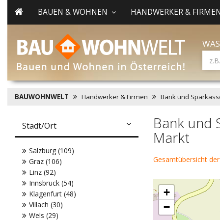
BAUEN & WOHNEN
HANDWERKER & FIRME
WAS
BAUWOHNWELT
Handwerker & Firmen
Bank und Sparkass
Bank und 
Stadt/Ort
Markt
Salzburg (109)
Gesamtübersicht der
Graz (106)
Linz (92)
Innsbruck (54)
+
Klagenfurt (48)
Villach (30)
−
Wels (29)