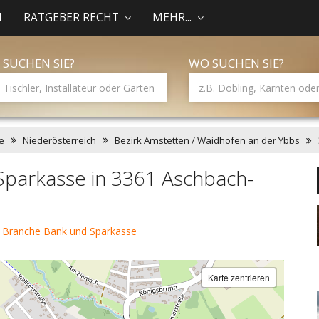
N
RATGEBER RECHT
MEHR...
 SUCHEN SIE?
WO SUCHEN SIE?
e
Niederösterreich
Bezirk Amstetten / Waidhofen an der Ybbs
Sparkasse in 3361 Aschbach-
 Branche Bank und Sparkasse
Karte zentrieren