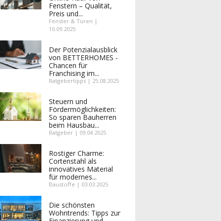
Fenstern – Qualität,
Preis und...
Fenster & Türen |
10.09.2025
Der Potenzialausblick
von BETTERHOMES -
Chancen für
Franchising im...
Ratgebertipps | 25.08.2025
Steuern und
Fördermöglichkeiten:
So sparen Bauherren
beim Hausbau...
Ratgeber | 09.04.2025
Rostiger Charme:
Cortenstahl als
innovatives Material
für modernes...
Baustoffe | 03.03.2025
Die schönsten
Wohntrends: Tipps zur
Finanzierung und