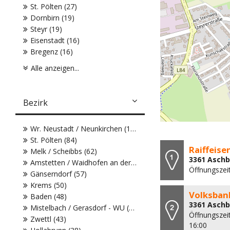
St. Pölten (27)
Dornbirn (19)
Steyr (19)
Eisenstadt (16)
Bregenz (16)
Alle anzeigen...
Bezirk
Wr. Neustadt / Neunkirchen (104)
St. Pölten (84)
Raiffeis
Melk / Scheibbs (62)
3361 Aschb
Amstetten / Waidhofen an der Ybbs (61)
Öffnungszeit
Gänserndorf (57)
Krems (50)
Volksban
Baden (48)
3361 Aschb
Mistelbach / Gerasdorf - WU (43)
Öffnungszeit
Zwettl (43)
16:00