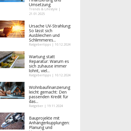
Umsetzung
Trends & Lifestyle |
21.01.2025
Ursache UV-Strahlung:
So lässt sich
Ausbleichen und
Schlimmeres...
Ratgebertipps | 10.12.2024
Wartung statt
Reparatur: Warum es
sich zuhause immer
lohnt, viel...
Ratgebertipps | 10.12.2024
Wohnbaufinanzierung
leicht gemacht: Den
passenden Kredit für
das...
Ratgeber | 19.11.2024
Bauprojekte mit
Anhängerkupplungen:
Planung und