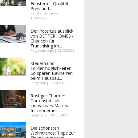
Fenstern – Qualität,
Preis und...
Fenster & Türen |
10.09.2025
Der Potenzialausblick
von BETTERHOMES -
Chancen für
Franchising im...
Ratgebertipps | 25.08.2025
Steuern und
Fördermöglichkeiten:
So sparen Bauherren
beim Hausbau...
Ratgeber | 09.04.2025
Rostiger Charme:
Cortenstahl als
innovatives Material
für modernes...
Baustoffe | 03.03.2025
Die schönsten
Wohntrends: Tipps zur
Finanzierung und