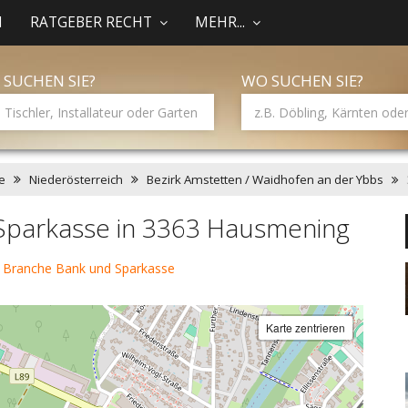
N
RATGEBER RECHT
MEHR...
 SUCHEN SIE?
WO SUCHEN SIE?
e
Niederösterreich
Bezirk Amstetten / Waidhofen an der Ybbs
Sparkasse in 3363 Hausmening
 Branche Bank und Sparkasse
Karte zentrieren