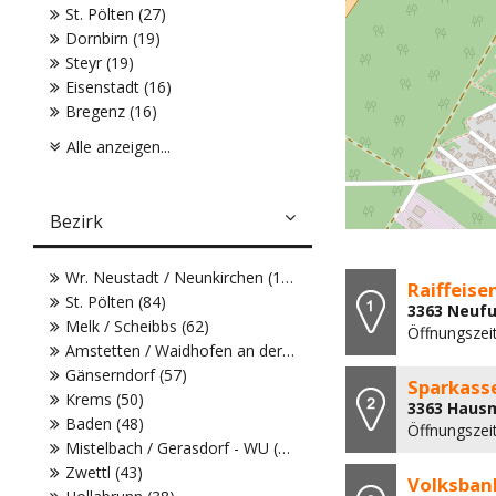
St. Pölten (27)
Dornbirn (19)
Steyr (19)
Eisenstadt (16)
Bregenz (16)
Alle anzeigen...
Bezirk
Wr. Neustadt / Neunkirchen (104)
Raiffeis
St. Pölten (84)
3363 Neufu
Melk / Scheibbs (62)
Öffnungszeit
Amstetten / Waidhofen an der Ybbs (61)
Gänserndorf (57)
Sparkass
Krems (50)
3363 Hausm
Baden (48)
Öffnungszeit
Mistelbach / Gerasdorf - WU (43)
Zwettl (43)
Volksban