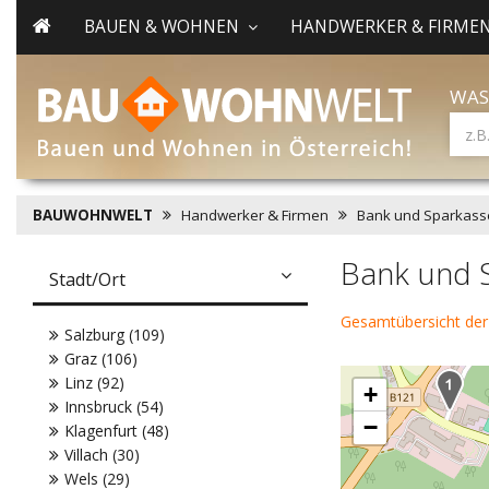
BAUEN & WOHNEN
HANDWERKER & FIRME
WAS
BAUWOHNWELT
Handwerker & Firmen
Bank und Sparkass
Bank und 
Stadt/Ort
Gesamtübersicht der
Salzburg (109)
Graz (106)
Linz (92)
+
Innsbruck (54)
−
Klagenfurt (48)
Villach (30)
Wels (29)